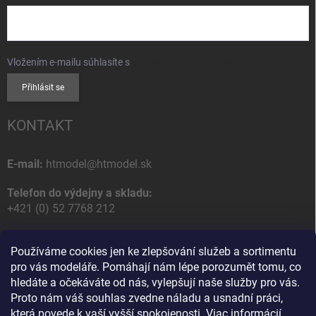
Vložením e-mailu súhlasíte s
podmienkami ochrany osobných údajov
Přihlásit se
KONTAKT
E-mail:
htmodel@htmodel.sk
Telefon do výdejny a skladu:
+421 (0) 52 7768 212
Poštovní / Odběrná adresa:
Používáme cookies jen ke zlepšování služeb a sortimentu
HT model
pro vás modeláře. Pomáhají nám lépe porozumět tomu, co
Na letisko 49
hledáte a očekáváte od nás, vylepšují naše služby pro vás.
058 01 Poprad
Proto nám váš souhlas zvedne náladu a usnadní práci,
Slovenská Republika
která povede k vaší vyšší spokojenosti.
Viac informácií