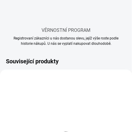
VĚRNOSTNÍ PROGRAM
Registrovaní zákazníci u nás dostanou slevu, jejíž výše roste podle
historie nákupů. U nás se vyplatí nakupovat dlouhodobě.
Související produkty
SKLADEM
SKLADEM
(1 KS)
(1 KS)