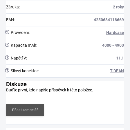
Záruka
:
2 roky
EAN
:
4250684118669
?
Provedení
:
Hardcase
?
Kapacita mAh
:
4000 - 4900
?
Napětí V
:
11,1
?
Silový konektor
:
T-DEAN
Diskuze
Buďte první, kdo napíše příspěvek k této položce.
Přidat komentář