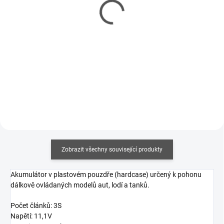
Kabel adaptér Tamiya -
Kabel nabíjecí Combo (T-
T-DEAN
Dean, gold 2; 3,5; 4;
Tamiya)
116 Kč
252 Kč
94 Kč bez DPH
205 Kč bez DPH
Do košíku
Do košíku
Zobrazit všechny související produkty
Akumulátor v plastovém pouzdře (hardcase) určený k pohonu
dálkově ovládaných modelů aut, lodí a tanků.
Počet článků: 3S
Napětí: 11,1V