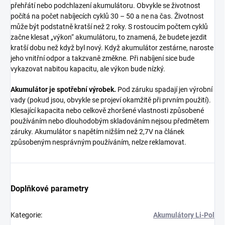
přehřátí nebo podchlazení akumulátoru. Obvykle se životnost
počítá na počet nabíjecích cyklů 30 – 50 a ne na čas. Životnost
může být podstatně kratší než 2 roky. S rostoucím počtem cyklů
začne klesat „výkon“ akumulátoru, to znamená, že budete jezdit
kratší dobu než když byl nový. Když akumulátor zestárne, naroste
jeho vnitřní odpor a takzvaně změkne. Při nabíjení sice bude
vykazovat nabitou kapacitu, ale výkon bude nízký.
Akumulátor je spotřební výrobek.
Pod záruku spadají jen výrobní
vady (pokud jsou, obvykle se projeví okamžitě při prvním použití).
Klesající kapacita nebo celkově zhoršené vlastnosti způsobené
používáním nebo dlouhodobým skladováním nejsou předmětem
záruky. Akumulátor s napětím nižším než 2,7V na článek
způsobeným nesprávným používáním, nelze reklamovat.
Doplňkové parametry
Kategorie
:
Akumulátory Li-Pol