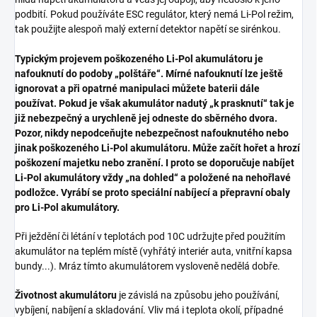
podbití. Pokud používáte ESC regulátor, který nemá Li-Pol režim,
tak použijte alespoň malý externí detektor napětí se sirénkou.
Typickým projevem poškozeného Li-Pol akumulátoru je
nafouknutí do podoby „polštáře“. Mírné nafouknutí lze ještě
ignorovat a při opatrné manipulaci můžete baterii dále
používat. Pokud je však akumulátor nadutý „k prasknutí“ tak je
již nebezpečný a urychleně jej odneste do sběrného dvora.
Pozor, nikdy nepodceňujte nebezpečnost nafouknutého nebo
jinak poškozeného Li-Pol akumulátoru. Může začít hořet a hrozí
poškození majetku nebo zranění. I proto se doporučuje nabíjet
Li-Pol akumulátory vždy „na dohled“ a položené na nehořlavé
podložce. Vyrábí se proto speciální nabíjecí a přepravní obaly
pro Li-Pol akumulátory.
Při ježdění či létání v teplotách pod 10C udržujte před použitím
akumulátor na teplém místě (vyhřátý interiér auta, vnitřní kapsa
bundy...). Mráz tímto akumulátorem vysloveně nedělá dobře.
Životnost akumulátoru
je závislá na způsobu jeho používání,
vybíjení, nabíjení a skladování. Vliv má i teplota okolí, případné