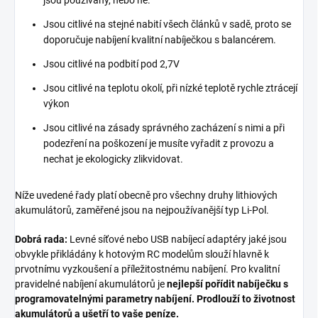
Jsou citlivé na stejné nabití všech článků v sadě, proto se
doporučuje nabíjení kvalitní nabíječkou s balancérem.
Jsou citlivé na podbití pod 2,7V
Jsou citlivé na teplotu okolí, při nízké teplotě rychle ztrácejí
výkon
Jsou citlivé na zásady správného zacházení s nimi a při
podezření na poškození je musíte vyřadit z provozu a
nechat je ekologicky zlikvidovat.
Níže uvedené řady platí obecně pro všechny druhy lithiových
akumulátorů, zaměřené jsou na nejpoužívanější typ Li-Pol.
Dobrá rada:
Levné síťové nebo USB nabíjecí adaptéry jaké jsou
obvykle přikládány k hotovým RC modelům slouží hlavně k
prvotnímu vyzkoušení a příležitostnému nabíjení. Pro kvalitní
pravidelné nabíjení akumulátorů je
nejlepší pořídit nabíječku s
programovatelnými parametry nabíjení. Prodlouží to životnost
akumulátorů a ušetří to vaše peníze.