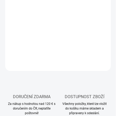
12.8.2026
MOŽNOSTI
DORUČENÍ
−
+
Přidat do košíku
Modelářský Li-Pol akumulátor
DETAILNÍ INFORMACE
ZEPTAT SE
HLÍDAT
DORUČENÍ ZDARMA
DOSTUPNOST ZBOŽÍ
Za nákup s hodnotou nad 120 € s
Všechny položky, které lze vložit
doručením do ČR, neplatíte
do košíku máme skladem a
poštovné!
připraveny k odeslání.