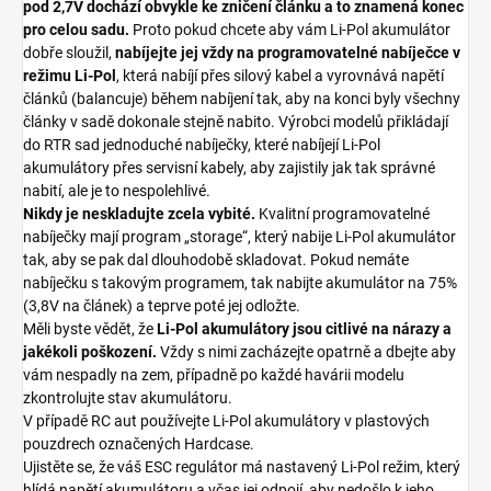
pod 2,7V dochází obvykle ke zničení článku a to znamená konec
pro celou sadu.
Proto pokud chcete aby vám Li-Pol akumulátor
dobře sloužil,
nabíjejte jej vždy na programovatelné nabíječce v
režimu Li-Pol
, která nabíjí přes silový kabel a vyrovnává napětí
článků (balancuje) během nabíjení tak, aby na konci byly všechny
články v sadě dokonale stejně nabito. Výrobci modelů přikládají
do RTR sad jednoduché nabíječky, které nabíjejí Li-Pol
akumulátory přes servisní kabely, aby zajistily jak tak správné
nabití, ale je to nespolehlivé.
Nikdy je neskladujte zcela vybité.
Kvalitní programovatelné
nabíječky mají program „storage“, který nabije Li-Pol akumulátor
tak, aby se pak dal dlouhodobě skladovat. Pokud nemáte
nabíječku s takovým programem, tak nabijte akumulátor na 75%
(3,8V na článek) a teprve poté jej odložte.
Měli byste vědět, že
Li-Pol akumulátory jsou citlivé na nárazy a
jakékoli poškození.
Vždy s nimi zacházejte opatrně a dbejte aby
vám nespadly na zem, případně po každé havárii modelu
zkontrolujte stav akumulátoru.
V případě RC aut používejte Li-Pol akumulátory v plastových
pouzdrech označených Hardcase.
Ujistěte se, že váš ESC regulátor má nastavený Li-Pol režim, který
hlídá napětí akumulátoru a včas jej odpojí, aby nedošlo k jeho