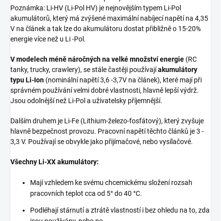
Poznámka: Li-HV (Li-Pol HV) je nejnovějším typem Li-Pol
akumulátorů, který má zvýšené maximální nabíjecí napětí na 4,35
V na článek a tak lze do akumulátoru dostat přibližně o 15-20%
energie více než u Li -Pol.
V modelech méně náročných na velké množství energie
(RC
tanky, trucky, crawlery), se stále častěji používají
akumulátory
typu Li-Ion
(nominální napětí 3,6 -3,7V na článek), které mají při
správném používání velmi dobré vlastnosti, hlavně lepší výdrž.
Jsou odolnější než Li-Pol a uživatelsky příjemnější.
Dalším druhem je Li-Fe (Lithium-železo-fosfátový), který zvyšuje
hlavně bezpečnost provozu. Pracovní napětí těchto článků je 3 -
3,3 V. Používají se obvykle jako přijímačové, nebo vysílačové.
Všechny Li-XX akumulátory:
Mají vzhledem ke svému chcemickému složení rozsah
pracovních teplot cca od 5° do 40 °C.
Podléhají stárnutí a ztrátě vlastností i bez ohledu na to, zda
jsou používány, nebo ne.