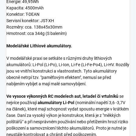
Energie: 49,95Wh
Kapacita: 4500mAh
Konektor: T-DEAN
Servisní konektor: JST-XH
Rozměry: cca. 138x45x30mm
Hmotnost: cca 344g (S balením)
Modelářské Lithiové akumulátory.
V modelářské praxi se setkáte s různými druhy lithiových
akumulátorů: Li-Pol (Li-Po), Li-Ion, Li-Fe (Li-Fe-Po4), Li-HV. Rozdíly
jsou ve vnitřní konstrukci a vlastnostech. Tyto akumulátory
obecně netrpí tzv. "paměťovým efektem", nemusí se před
nabíjením vybíjet a mají malé samovybíjení.
Ve vysoce výkonných RC modelech aut, letadel či vrtulníků
se
nejvíce používají
akumulátory Li-Pol
(nominální napětí 3,6 -3,7V
na článek), které mají schopnost vydat spoustu energie v krátkém
čase. Daní za vysoký výkon je konstrukce, která je z "měkkých
polštářů" a při nesprávném používání nebo přetížením hrozí riziko
poškození a samovznícení těchto akumulátorů. Proto je nutné je
neustále kontrolovat a chránit před poškozením.