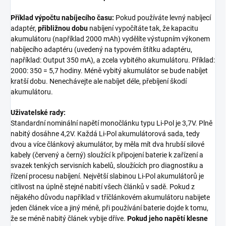
Příklad výpočtu nabíjecího času:
Pokud používáte levný nabíjecí
adaptér,
přibližnou dobu
nabíjení vypočítáte tak, že kapacitu
akumulátoru (například 2000 mAh) vydělíte výstupním výkonem
nabíjecího adaptéru (uvedený na typovém štítku adaptéru,
například: Output 350 mA), a zcela vybitého akumulátoru. Příklad:
2000: 350 = 5,7 hodiny. Méně vybitý akumulátor se bude nabíjet
kratší dobu. Nenechávejte ale nabíjet déle, přebíjení škodí
akumulátoru.
Uživatelské rady:
Standardní nominální napětí monočlánku typu Li-Pol je 3,7V. Plně
nabitý dosáhne 4,2V. Každá Li-Pol akumulátorová sada, tedy
dvou a více článkový akumulátor, by měla mít dva hrubší silové
kabely (červený a černý) sloužící k připojení baterie k zařízení a
svazek tenkých servisních kabelů, sloužících pro diagnostiku a
řízení procesu nabíjení. Největší slabinou Li-Pol akumulátorů je
citlivost na úplně stejné nabití všech článků v sadě. Pokud z
nějakého důvodu například v tříčlánkovém akumulátoru nabijete
jeden článek více a jiný méně, při používání baterie dojde k tomu,
že se méně nabitý článek vybije dříve.
Pokud jeho napětí klesne