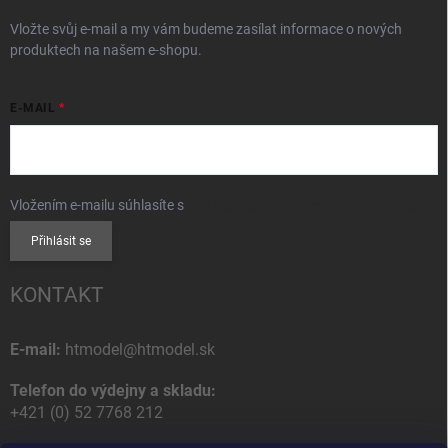
Vložte svůj e-mail a my vám budeme zasílat informace o nových
produktech na našem e-shopu.
E-MAIL
Vložením e-mailu súhlasíte s
podmienkami ochrany osobných údajov
Přihlásit se
KONTAKT
E-mail:
htmodel@htmodel.sk
Telefon do výdejny a skladu:
+421 (0) 52 7768 212