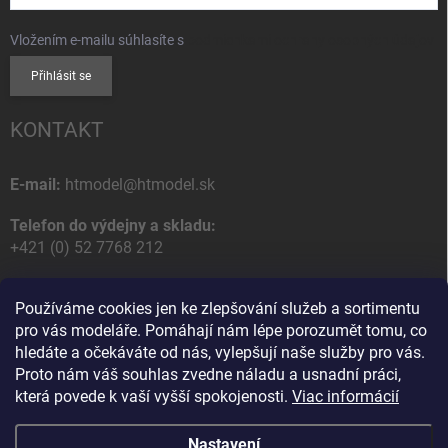
Vložením e-mailu súhlasíte s
podmienkami ochrany osobných údajov
Přihlásit se
KONTAKT
E-mail:
htmodel@htmodel.sk
Telefon do výdejny a skladu:
+421 (0) 52 7768 212
Poštovní / Odběrná adresa:
Používáme cookies jen ke zlepšování služeb a sortimentu
HT model
pro vás modeláře. Pomáhají nám lépe porozumět tomu, co
Na letisko 49
hledáte a očekáváte od nás, vylepšují naše služby pro vás.
058 01 Poprad
Proto nám váš souhlas zvedne náladu a usnadní práci,
Slovenská Republika
která povede k vaší vyšší spokojenosti.
Viac informácií
Nastavení