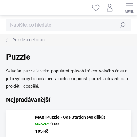
Přejít
na
obsah
Hledat
Puzzle a dekorace
Puzzle
Skládání puzzle je velmi populární způsob trávení volného času a
je to výborný trénink mentálních schopností paměti a dovednosti
pro děti i dospělé.
Nejprodávanější
MAXI Puzzle - Gas Station (40 dílků)
SKLADEM
(1 KS)
105 Kč