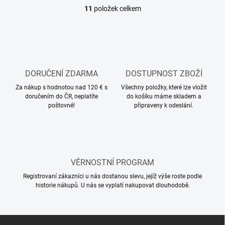
11
položek celkem
O
v
l
á
d
a
c
DORUČENÍ ZDARMA
DOSTUPNOST ZBOŽÍ
í
Za nákup s hodnotou nad 120 € s
p
Všechny položky, které lze vložit
doručením do ČR, neplatíte
do košíku máme skladem a
r
poštovné!
připraveny k odeslání.
v
k
y
v
ý
p
VĚRNOSTNÍ PROGRAM
i
s
Registrovaní zákazníci u nás dostanou slevu, jejíž výše roste podle
u
historie nákupů. U nás se vyplatí nakupovat dlouhodobě.
Z