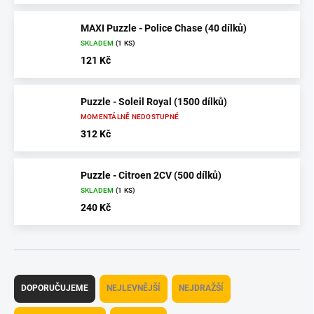
MAXI Puzzle - Police Chase (40 dílků)
SKLADEM
(1 KS)
121 Kč
Puzzle - Soleil Royal (1500 dílků)
MOMENTÁLNĚ NEDOSTUPNÉ
312 Kč
Puzzle - Citroen 2CV (500 dílků)
SKLADEM
(1 KS)
240 Kč
Ř
a
DOPORUČUJEME
NEJLEVNĚJŠÍ
NEJDRAŽŠÍ
z