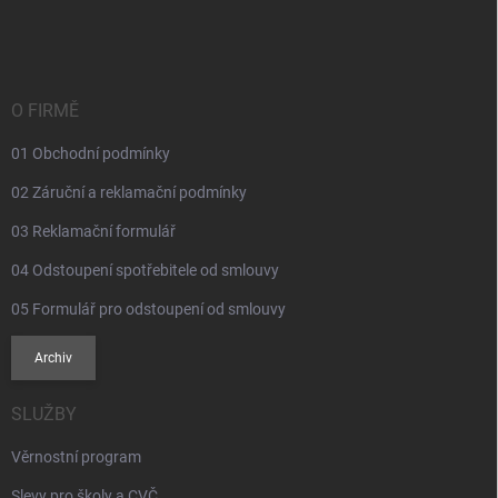
á
p
a
t
í
O FIRMĚ
01 Obchodní podmínky
02 Záruční a reklamační podmínky
03 Reklamační formulář
04 Odstoupení spotřebitele od smlouvy
05 Formulář pro odstoupení od smlouvy
Archiv
SLUŽBY
Věrnostní program
Slevy pro školy a CVČ