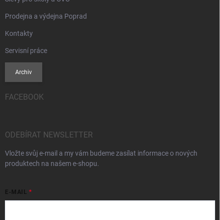
Prodejna a výdejna Poprad
Kontakty
Servisní práce
Archiv
FACEBOOK
ODEBÍRAT NEWSLETTER
Vložte svůj e-mail a my vám budeme zasílat informace o nových
produktech na našem e-shopu.
E-MAIL