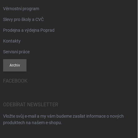
Věrnostní program
Slevy pro školy a CVČ
Prodejna a výdejna Poprad
Kontakty
Servisní práce
Archiv
FACEBOOK
ODEBÍRAT NEWSLETTER
Vložte svůj e-mail a my vám budeme zasílat informace o nových
produktech na našem e-shopu.