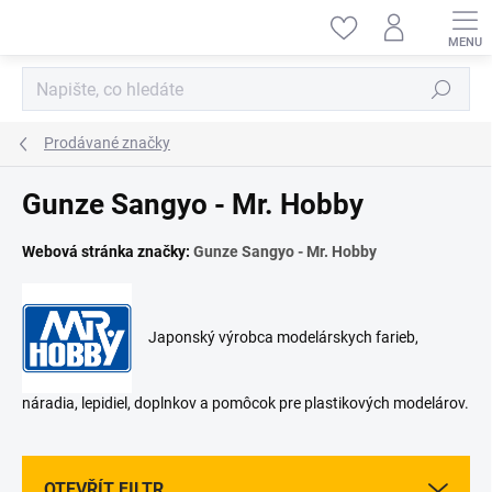
Přejít
na
obsah
Hledat
Prodávané značky
Gunze Sangyo - Mr. Hobby
Webová stránka značky:
Gunze Sangyo - Mr. Hobby
Japonský výrobca modelárskych farieb,
náradia, lepidiel, doplnkov a pomôcok pre plastikových modelárov.
OTEVŘÍT FILTR