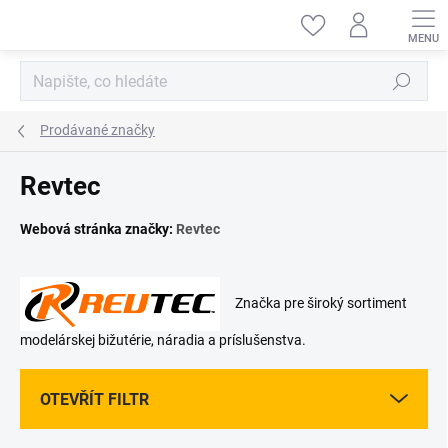
Přejít
na
obsah
Hledat
Prodávané značky
Revtec
Webová stránka značky:
Revtec
Značka pre široký sortiment
modelárskej bižutérie, náradia a príslušenstva.
OTEVŘÍT FILTR