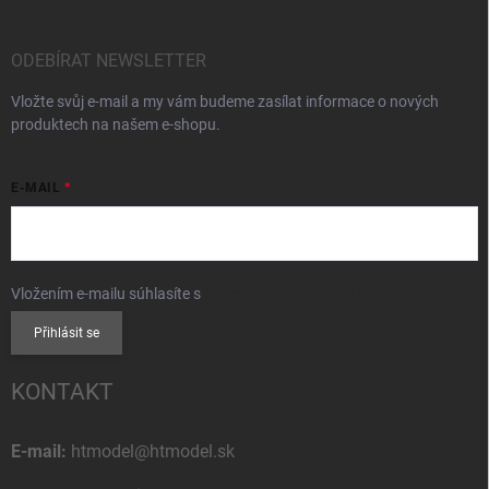
ODEBÍRAT NEWSLETTER
Vložte svůj e-mail a my vám budeme zasílat informace o nových
produktech na našem e-shopu.
E-MAIL
Vložením e-mailu súhlasíte s
podmienkami ochrany osobných údajov
Přihlásit se
KONTAKT
E-mail:
htmodel@htmodel.sk