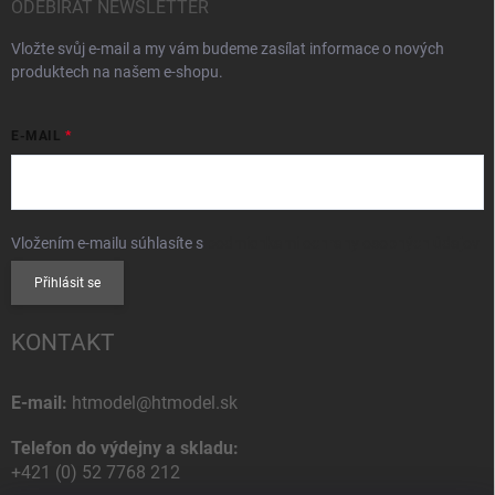
ODEBÍRAT NEWSLETTER
Vložte svůj e-mail a my vám budeme zasílat informace o nových
produktech na našem e-shopu.
E-MAIL
Vložením e-mailu súhlasíte s
podmienkami ochrany osobných údajov
Přihlásit se
KONTAKT
E-mail:
htmodel@htmodel.sk
Telefon do výdejny a skladu:
+421 (0) 52 7768 212