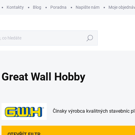
Kontakty
Blog
Poradna
Napište nám
Moje objedná
Hledat
Great Wall Hobby
Čínsky výrobca kvalitných stavebníc pl
OTEVŘÍT FILTR