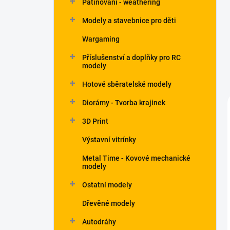
Patinování - weathering
a
n
Modely a stavebnice pro děti
e
Wargaming
l
Příslušenství a doplňky pro RC
modely
Hotové sběratelské modely
Diorámy - Tvorba krajinek
3D Print
Výstavní vitrínky
Metal Time - Kovové mechanické
modely
Ostatní modely
Dřevěné modely
Autodráhy