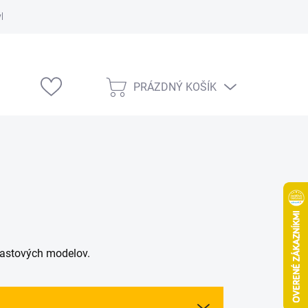
vka
Modelárske výstavy
PRÁZDNÝ KOŠÍK
NÁKUPNÍ
KOŠÍK
astových modelov.