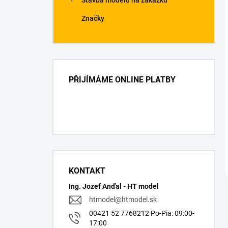
Stavba modelů na zakázku
Značky
PŘIJÍMÁME ONLINE PLATBY
KONTAKT
Ing. Jozef Anďal - HT model
htmodel
@
htmodel.sk
00421 52 7768212 Po-Pia: 09:00-
17:00