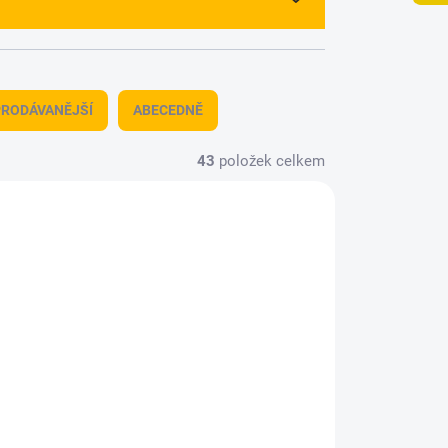
RODÁVANĚJŠÍ
ABECEDNĚ
43
položek celkem
809
GWH-S72002
TUPNÉ
SKLADEM
(1 KS)
F-14A VF-41 "Black