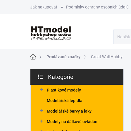
Přejít
Jak nakupovat
Podmínky ochrany osobních údajů
na
obsah
Domů
Prodávané značky
Great Wall Hobby
P
Kategorie
o
Přeskočit
s
kategorie
t
Plastikové modely
r
Modelářská lepidla
a
n
Modelářské barvy a laky
n
Modely na dálkové ovládání
í
p