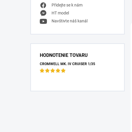
Přidejte se k nám
HT model
Navštivte náš kanál
HODNOTENIE TOVARU
CROMWELL MK. IV CRUISER 1/35