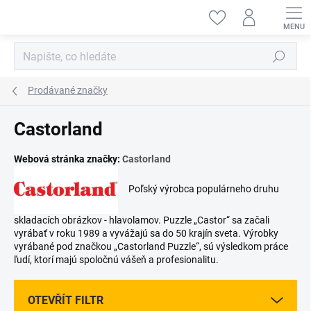
Přejít
na
obsah
Hledat
Prodávané značky
Castorland
Webová stránka značky:
Castorland
Poľský výrobca populárneho druhu
skladacích obrázkov - hlavolamov. Puzzle „Castor“ sa začali
vyrábať v roku 1989 a vyvážajú sa do 50 krajín sveta. Výrobky
vyrábané pod značkou „Castorland Puzzle“, sú výsledkom práce
ľudí, ktorí majú spoločnú vášeň a profesionalitu.
OTEVŘÍT FILTR