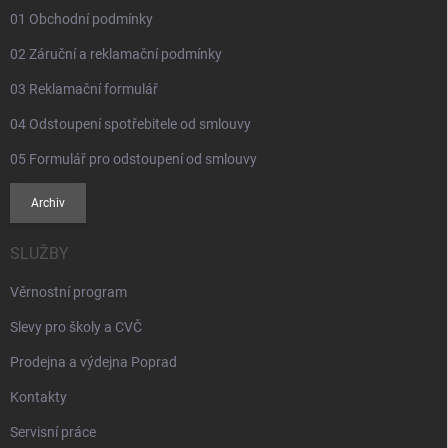
y
01 Obchodní podmínky
v
ý
02 Záruční a reklamační podmínky
p
i
03 Reklamační formulář
s
u
04 Odstoupení spotřebitele od smlouvy
05 Formulář pro odstoupení od smlouvy
Archiv
SLUŽBY
Věrnostní program
Slevy pro školy a CVČ
Prodejna a výdejna Poprad
Kontakty
Servisní práce