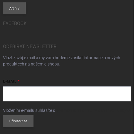
Archiv
FACEBOOK
ODEBÍRAT NEWSLETTER
Vložte svůj e-mail a my vám budeme zasílat informace o nových
produktech na našem e-shopu.
E-MAIL
Vložením e-mailu súhlasíte s
podmienkami ochrany osobných údajov
Přihlásit se