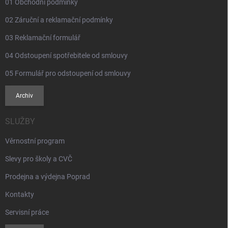
01 Obchodní podmínky
v
ý
02 Záruční a reklamační podmínky
p
i
03 Reklamační formulář
s
u
04 Odstoupení spotřebitele od smlouvy
05 Formulář pro odstoupení od smlouvy
Archiv
SLUŽBY
Věrnostní program
Slevy pro školy a CVČ
Prodejna a výdejna Poprad
Kontakty
Servisní práce