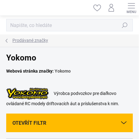
Přejít
na
obsah
Hledat
Prodávané značky
Yokomo
Webová stránka značky:
Yokomo
Výrobca podvozkov pre diaľkovo
ovládané RC modely driftovacích áut a príslušenstva k nim.
OTEVŘÍT FILTR