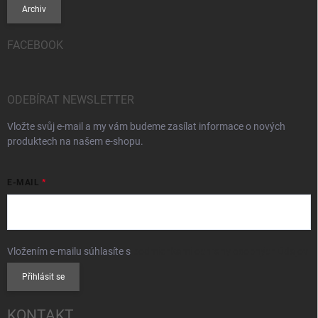
Archiv
FACEBOOK
ODEBÍRAT NEWSLETTER
Vložte svůj e-mail a my vám budeme zasílat informace o nových
produktech na našem e-shopu.
E-MAIL
Vložením e-mailu súhlasíte s
podmienkami ochrany osobných údajov
Přihlásit se
KONTAKT