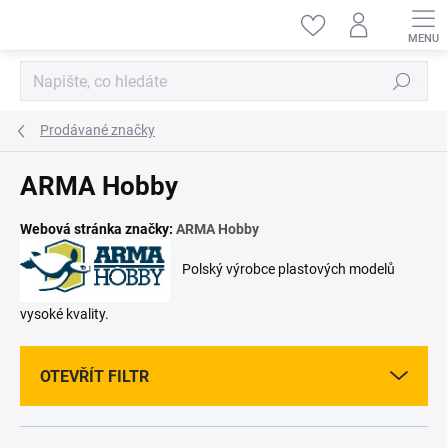
Přejít
na
obsah
Hledat
Prodávané značky
ARMA Hobby
Webová stránka značky:
ARMA Hobby
Polský výrobce plastových modelů
vysoké kvality.
OTEVŘÍT FILTR