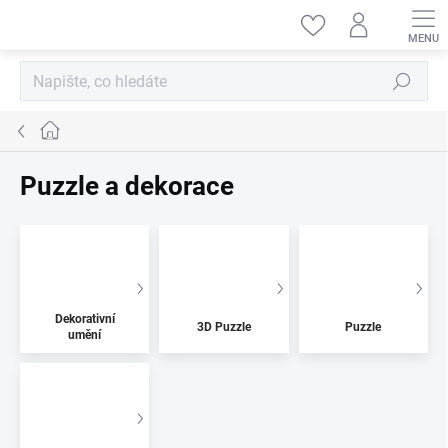
Přejít
na
obsah
Hledat
Domů
Puzzle a dekorace
Dekorativní
3D Puzzle
Puzzle
umění