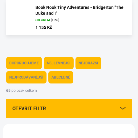
Book Nook Tiny Adventures - Bridgerton "The
Duke and I"
SKLADEM
(1 KS)
1 155 Kč
Ř
a
DOPORUČUJEME
NEJLEVNĚJŠÍ
NEJDRAŽŠÍ
z
e
NEJPRODÁVANĚJŠÍ
ABECEDNĚ
n
í
65
položek celkem
p
r
OTEVŘÍT FILTR
o
d
u
V
k
ý
AKCE
AKCE
t