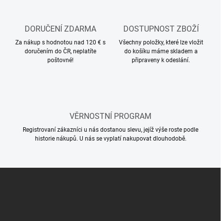
v
n
k
í
y
DORUČENÍ ZDARMA
DOSTUPNOST ZBOŽÍ
v
ý
Za nákup s hodnotou nad 120 € s
Všechny položky, které lze vložit
p
doručením do ČR, neplatíte
do košíku máme skladem a
i
poštovné!
připraveny k odeslání.
s
u
VĚRNOSTNÍ PROGRAM
Registrovaní zákazníci u nás dostanou slevu, jejíž výše roste podle
historie nákupů. U nás se vyplatí nakupovat dlouhodobě.
Z
á
p
a
t