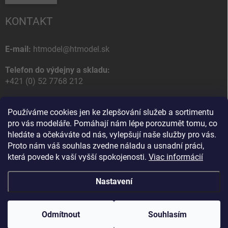
KONTAKT
E-mail:
htmodel@htmodel.sk
Telefon do výdejny a skladu:
+421 (0) 52 7768 212
Poštovní / Odběrná adresa:
Používáme cookies jen ke zlepšování služeb a sortimentu
HT model
pro vás modeláře. Pomáhají nám lépe porozumět tomu, co
Na letisko 49
hledáte a očekáváte od nás, vylepšují naše služby pro vás.
058 01 Poprad
Proto nám váš souhlas zvedne náladu a usnadní práci,
Slovenská Republika
která povede k vaší vyšší spokojenosti.
Viac informácií
Nastavení
Copyright 2026
HT model
. Všechna práva vyhrazena.
Upravit nastavení
cookies
Odmítnout
Souhlasím
Vytvořil Shoptet