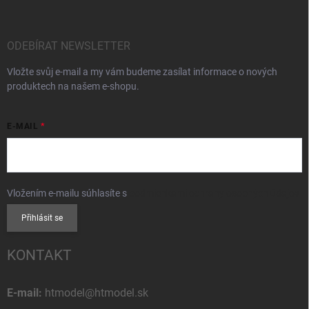
ODEBÍRAT NEWSLETTER
Vložte svůj e-mail a my vám budeme zasílat informace o nových
produktech na našem e-shopu.
E-MAIL
Vložením e-mailu súhlasíte s
podmienkami ochrany osobných údajov
Přihlásit se
KONTAKT
E-mail:
htmodel@htmodel.sk