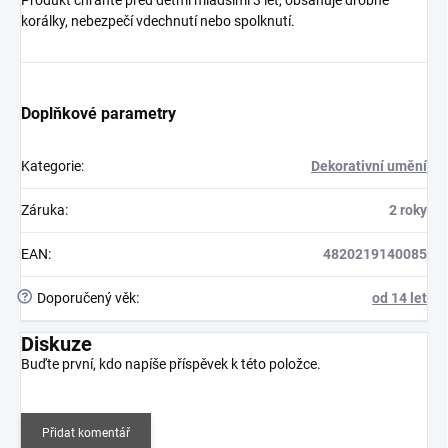
Produkt chraňte před dětmi mladšími 3 let, obsahuje drobné
korálky, nebezpečí vdechnutí nebo spolknutí.
Doplňkové parametry
Kategorie
:
Dekorativní umění
Záruka
:
2 roky
EAN
:
4820219140085
?
Doporučený věk
:
od 14 let
Diskuze
Buďte první, kdo napíše příspěvek k této položce.
Přidat komentář