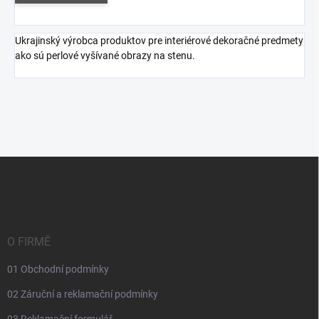
Ukrajinský výrobca produktov pre interiérové dekoračné predmety
ako sú perlové vyšívané obrazy na stenu.
Z
á
p
a
t
í
O FIRMĚ
01 Obchodní podmínky
02 Záruční a reklamační podmínky