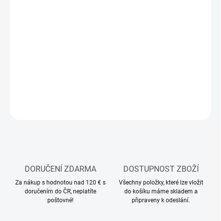
11.8.2026
MOŽNOSTI
DORUČENÍ
−
+
Přidat do košíku
DETAILNÍ INFORMACE
ZEPTAT SE
HLÍDAT
DORUČENÍ ZDARMA
DOSTUPNOST ZBOŽÍ
Za nákup s hodnotou nad 120 € s
Všechny položky, které lze vložit
doručením do ČR, neplatíte
do košíku máme skladem a
poštovné!
připraveny k odeslání.