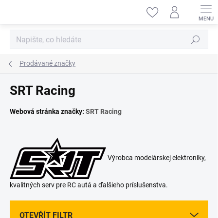
Přejít
na
obsah
Hledat
Prodávané značky
SRT Racing
Webová stránka značky:
SRT Racing
Výrobca modelárskej elektroniky,
kvalitných serv pre RC autá a ďalšieho príslušenstva.
OTEVŘÍT FILTR