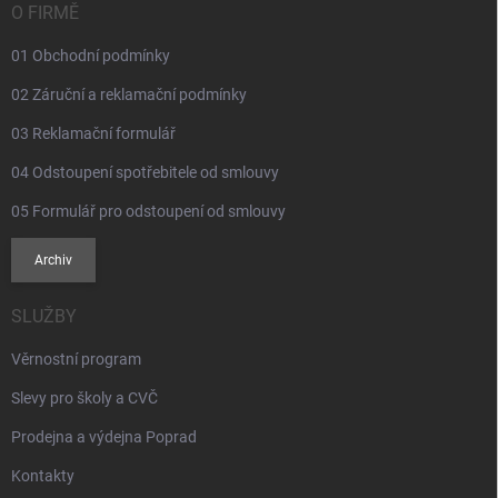
v
í
O FIRMĚ
k
y
01 Obchodní podmínky
v
ý
02 Záruční a reklamační podmínky
p
i
03 Reklamační formulář
s
u
04 Odstoupení spotřebitele od smlouvy
05 Formulář pro odstoupení od smlouvy
Archiv
SLUŽBY
Věrnostní program
Slevy pro školy a CVČ
Prodejna a výdejna Poprad
Kontakty