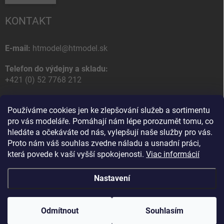
KONTAKT
E-mail:
htmodel@htmodel.sk
Telefon do výdejny a skladu:
+421 (0) 52 7768 212
Poštovní / Odběrná adresa:
Používáme cookies jen ke zlepšování služeb a sortimentu
HT model
pro vás modeláře. Pomáhají nám lépe porozumět tomu, co
Na letisko 49
hledáte a očekáváte od nás, vylepšují naše služby pro vás.
058 01 Poprad
Proto nám váš souhlas zvedne náladu a usnadní práci,
Slovenská Republika
která povede k vaší vyšší spokojenosti.
Viac informácií
Nastavení
Copyright 2026
HT model
. Všechna práva vyhrazena.
Upravit nastavení
cookies
Odmítnout
Souhlasím
Vytvořil Shoptet