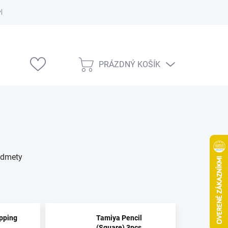
vka
Modelárske výstavy
PRÁZDNÝ KOŠÍK
NÁKUPNÍ
KOŠÍK
redmety
pping
Tamiya Pencil
(Square) 3pcs