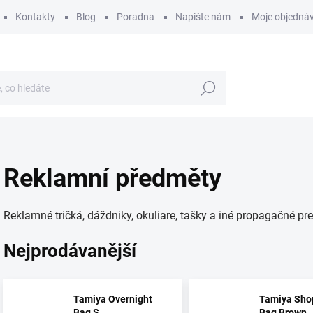
Kontakty
Blog
Poradna
Napište nám
Moje objedná
Hledat
Reklamní předměty
Reklamné tričká, dáždniky, okuliare, tašky a iné propagačné p
Nejprodávanější
Tamiya Overnight
Tamiya Sho
Bag S
Bag Brown