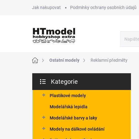
Přejít
Jak nakupovat
Podmínky ochrany osobních údajů
na
obsah
Domů
Ostatní modely
Reklamní předměty
P
Kategorie
o
Přeskočit
s
kategorie
t
Plastikové modely
r
Modelářská lepidla
a
n
Modelářské barvy a laky
n
Modely na dálkové ovládání
í
p