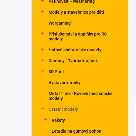
Patinování - weathering
a
n
Modely a stavebnice pro děti
e
Wargaming
l
Příslušenství a doplňky pro RC
modely
Hotové sběratelské modely
Diorámy - Tvorba krajinek
3D Print
Výstavní vitrínky
Metal Time - Kovové mechanické
modely
Ostatní modely
Rakety
Letadla na gumový pohon