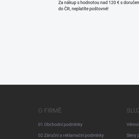
Za nákup s hodnotou nad 120 € s doruče
do ČR, neplatíte poštovné!
Z
á
p
a
O FIRMĚ
SLU
t
í
01 Obchodní podmínky
Věrno
02 Záruční a reklamační podmínky
Slevy 