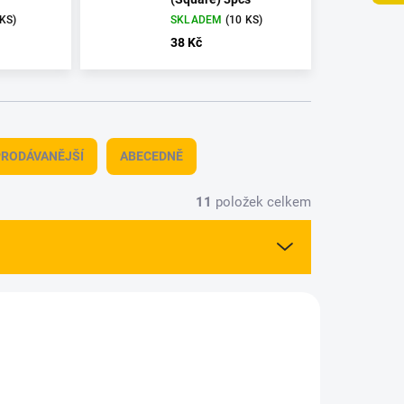
 KS)
SKLADEM
(10 KS)
38 Kč
RODÁVANĚJŠÍ
ABECEDNĚ
11
položek celkem
66001
TAM-300066013