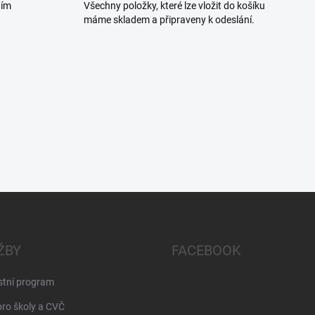
c
ním
Všechny položky, které lze vložit do košíku
í
máme skladem a připraveny k odeslání.
p
r
v
k
y
v
ý
p
i
s
u
ŽBY
FACEBOOK
stní program
pro školy a CVČ