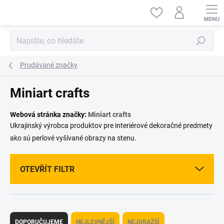
Přejít
na
obsah
Hledat
Prodávané značky
Miniart crafts
Webová stránka značky:
Miniart crafts
Ukrajinský výrobca produktov pre interiérové dekoračné predmety
ako sú perlové vyšívané obrazy na stenu.
OTEVŘÍT FILTR
Ř
a
DOPORUČUJEME
NEJLEVNĚJŠÍ
NEJDRAŽŠÍ