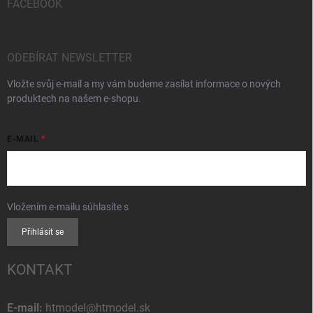
FACEBOOK
ODEBÍRAT NEWSLETTER
Vložte svůj e-mail a my vám budeme zasílat informace o nových
produktech na našem e-shopu.
E-MAIL
Vložením e-mailu súhlasíte s
podmienkami ochrany osobných údajov
Přihlásit se
KONTAKT
E-mail:
htmodel@htmodel.sk