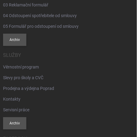
i
03 Reklamační formulář
s
u
04 Odstoupení spotřebitele od smlouvy
05 Formulář pro odstoupení od smlouvy
Archiv
SLUŽBY
Věrnostní program
Slevy pro školy a CVČ
Prodejna a výdejna Poprad
Kontakty
Servisní práce
Archiv