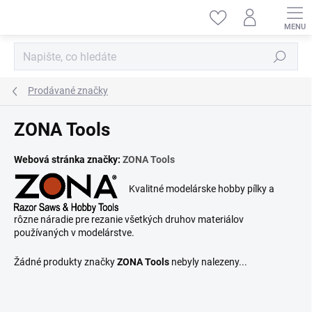
Přejít
na
obsah
Hledat
Prodávané značky
ZONA Tools
Webová stránka značky:
ZONA Tools
Kvalitné modelárske hobby pílky a
rôzne náradie pre rezanie všetkých druhov materiálov
používaných v modelárstve.
Žádné produkty značky
ZONA Tools
nebyly nalezeny...