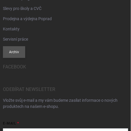
Slevy pro školy a CVČ
Prodejna a výdejna Poprad
Kontakty
Servisní práce
Archiv
FACEBOOK
ODEBÍRAT NEWSLETTER
Vložte svůj e-mail a my vám budeme zasílat informace o nových
produktech na našem e-shopu.
E-MAIL