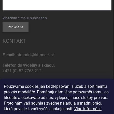
Vložením e-mailu súhlasíte s
podmienkami ochrany osobných údajov
Přihlásit se
KONTAKT
E-mail:
htmodel@htmodel.sk
Telefon do výdejny a skladu:
+421 (0) 52 7768 212
Poštovní / Odběrná adresa:
Používáme cookies jen ke zlepšování služeb a sortimentu
HT model
pro vás modeláře. Pomáhají nám lépe porozumět tomu, co
Na letisko 49
hledáte a očekáváte od nás, vylepšují naše služby pro vás.
058 01 Poprad
Proto nám váš souhlas zvedne náladu a usnadní práci,
Slovenská Republika
která povede k vaší vyšší spokojenosti.
Viac informácií