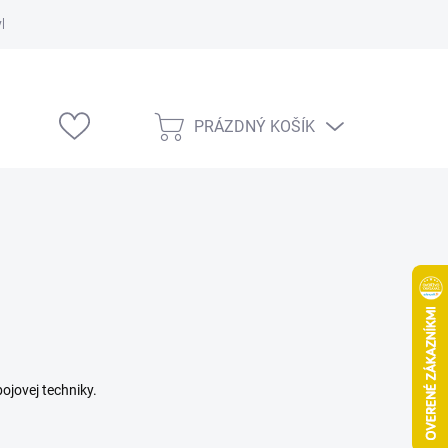
vka
Modelárske výstavy
PRÁZDNÝ KOŠÍK
NÁKUPNÍ
KOŠÍK
jovej techniky.