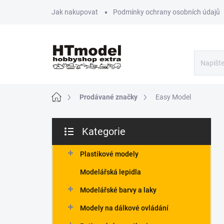
Přejít
Jak nakupovat
Podmínky ochrany osobních údajů
na
obsah
Domů
Prodávané značky
Easy Model
P
Kategorie
o
Přeskočit
s
kategorie
t
Plastikové modely
r
Modelářská lepidla
a
n
Modelářské barvy a laky
n
Modely na dálkové ovládání
í
p