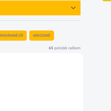
RODÁVANĚJŠÍ
ABECEDNĚ
65
položek celkem
7026
6236900
TUPNÉ
MOMENTÁLNĚ NEDOSTUPNÉ