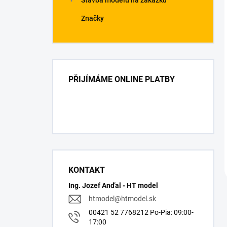
Stavba modelů na zakázku
Značky
PŘIJÍMÁME ONLINE PLATBY
KONTAKT
Ing. Jozef Anďal - HT model
htmodel
@
htmodel.sk
00421 52 7768212 Po-Pia: 09:00-
17:00