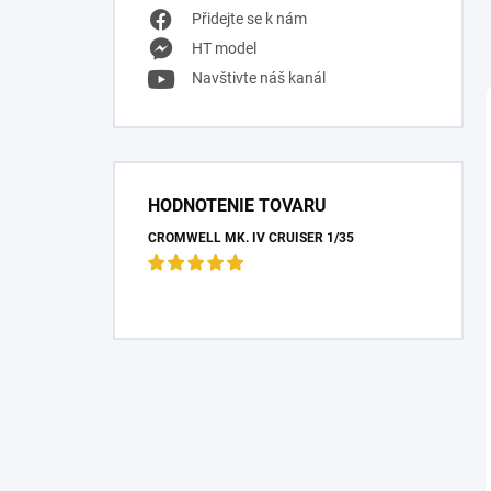
Přidejte se k nám
HT model
Navštivte náš kanál
HODNOTENIE TOVARU
CROMWELL MK. IV CRUISER 1/35