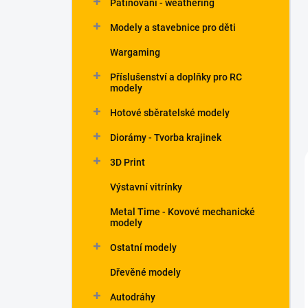
Patinování - weathering
a
n
Modely a stavebnice pro děti
e
Wargaming
l
Příslušenství a doplňky pro RC
modely
Hotové sběratelské modely
Diorámy - Tvorba krajinek
3D Print
Výstavní vitrínky
Metal Time - Kovové mechanické
modely
Ostatní modely
Dřevěné modely
Autodráhy