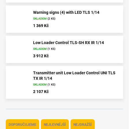
Warning signs (4) with LED TLS 1/14
SKLADEM
(2 KS)
1 369 Kč
Low Loader Control TLS-SH RX IR 1/14
SKLADEM
(1 KS)
3 912 Kč
Transmitter unit Low Loader Control UNI TLS
TX IR 1/14
SKLADEM
(1 KS)
2 107 Kč
Ř
a
DOPORUČUJEME
NEJLEVNĚJŠÍ
NEJDRAŽŠÍ