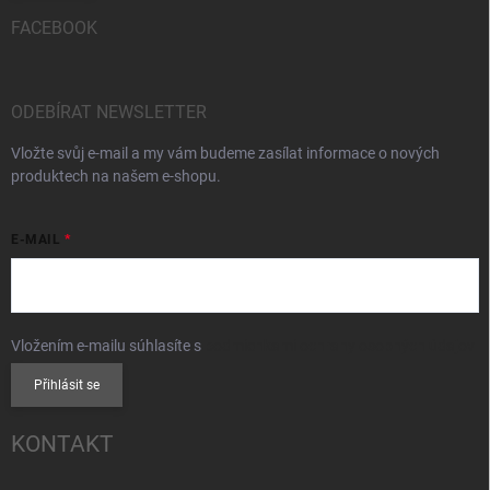
FACEBOOK
ODEBÍRAT NEWSLETTER
Vložte svůj e-mail a my vám budeme zasílat informace o nových
produktech na našem e-shopu.
E-MAIL
Vložením e-mailu súhlasíte s
podmienkami ochrany osobných údajov
Přihlásit se
KONTAKT