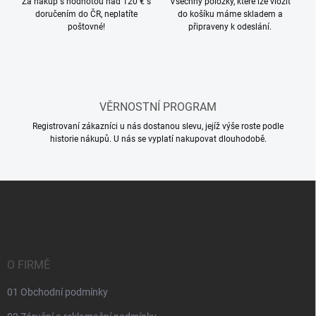
í
Za nákup s hodnotou nad 120 € s
Všechny položky, které lze vložit
y
doručením do ČR, neplatíte
do košíku máme skladem a
v
poštovné!
připraveny k odeslání.
ý
p
i
s
u
VĚRNOSTNÍ PROGRAM
Registrovaní zákazníci u nás dostanou slevu, jejíž výše roste podle
historie nákupů. U nás se vyplatí nakupovat dlouhodobě.
Z
á
p
a
t
í
O FIRMĚ
01 Obchodní podmínky