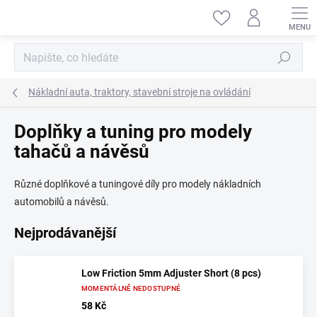
Přejít
na
obsah
Hledat
Nákladní auta, traktory, stavební stroje na ovládání
Doplňky a tuning pro modely
tahačů a návěsů
Různé doplňkové a tuningové díly pro modely nákladních
automobilů a návěsů.
Nejprodávanější
Low Friction 5mm Adjuster Short (8 pcs)
MOMENTÁLNĚ NEDOSTUPNÉ
58 Kč