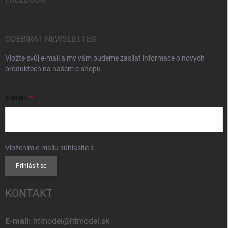
ODEBÍRAT NEWSLETTER
Vložte svůj e-mail a my vám budeme zasílat informace o nových
produktech na našem e-shopu.
E-MAIL
Vložením e-mailu súhlasíte s
podmienkami ochrany osobných údajov
Přihlásit se
KONTAKT
E-mail:
htmodel@htmodel.sk