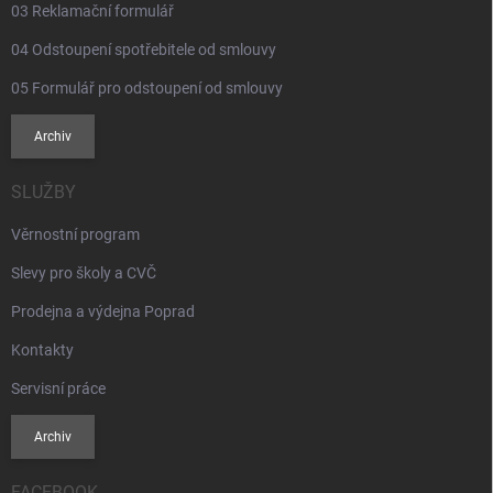
i
03 Reklamační formulář
s
u
04 Odstoupení spotřebitele od smlouvy
05 Formulář pro odstoupení od smlouvy
Archiv
SLUŽBY
Věrnostní program
Slevy pro školy a CVČ
Prodejna a výdejna Poprad
Kontakty
Servisní práce
Archiv
FACEBOOK