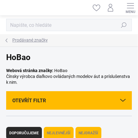
Přejít
na
obsah
Hledat
Prodávané značky
HoBao
Webová stránka značky:
HoBao
Čínsky výrobca diaľkovo ovládaných modelov áut a príslušenstva
k nim.
OTEVŘÍT FILTR
Ř
a
DOPORUČUJEME
NEJLEVNĚJŠÍ
NEJDRAŽŠÍ