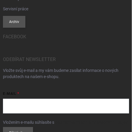
Servisní práce
Archiv
FACEBOOK
ODEBÍRAT NEWSLETTER
Vložte svůj e-mail a my vám budeme zasílat informace o nových
produktech na našem e-shopu.
E-MAIL
Vložením e-mailu súhlasíte s
podmienkami ochrany osobných údajov