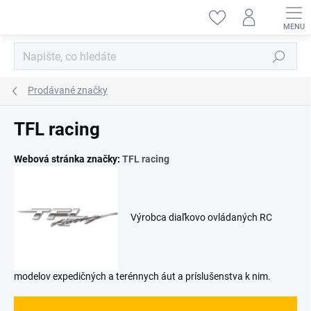
Přejít
na
obsah
Hledat
Prodávané značky
TFL racing
Webová stránka značky:
TFL racing
Výrobca diaľkovo ovládaných RC
modelov expedičných a terénnych áut a príslušenstva k nim.