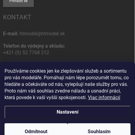
Přihlásit se
KONTAKT
E-mail:
htmodel@htmodel.sk
Telefon do výdejny a skladu:
+421 (0) 52 7768 212
Poštovní / Odběrná adresa:
Používáme cookies jen ke zlepšování služeb a sortimentu
HT model
pro vás modeláře. Pomáhají nám lépe porozumět tomu, co
Na letisko 49
hledáte a očekáváte od nás, vylepšují naše služby pro vás.
058 01 Poprad
Proto nám váš souhlas zvedne náladu a usnadní práci,
Slovenská Republika
která povede k vaší vyšší spokojenosti.
Viac informácií
Nastavení
Copyright 2026
HT model
. Všechna práva vyhrazena.
Upravit nastavení
cookies
Odmítnout
Souhlasím