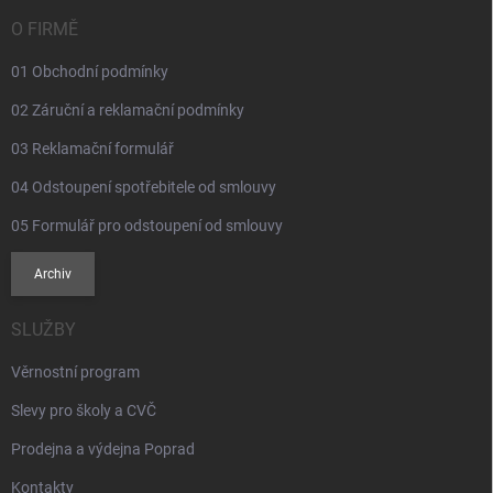
t
v
í
O FIRMĚ
k
y
01 Obchodní podmínky
v
ý
02 Záruční a reklamační podmínky
p
i
03 Reklamační formulář
s
u
04 Odstoupení spotřebitele od smlouvy
05 Formulář pro odstoupení od smlouvy
Archiv
SLUŽBY
Věrnostní program
Slevy pro školy a CVČ
Prodejna a výdejna Poprad
Kontakty