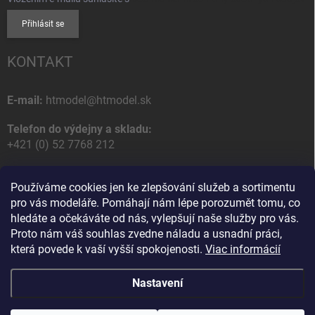
Přihlásit se
KONTAKT
E-mail:
htmodel@htmodel.sk
Telefon do výdejny a skladu:
+421 (0) 52 7768 212
Poštovní / Odběrná adresa:
Používáme cookies jen ke zlepšování služeb a sortimentu
HT model
pro vás modeláře. Pomáhají nám lépe porozumět tomu, co
Na letisko 49
hledáte a očekáváte od nás, vylepšují naše služby pro vás.
058 01 Poprad
Proto nám váš souhlas zvedne náladu a usnadní práci,
Slovenská Republika
která povede k vaší vyšší spokojenosti.
Viac informácií
Nastavení
Copyright 2026
HT model
. Všechna práva vyhrazena.
Upravit nastavení