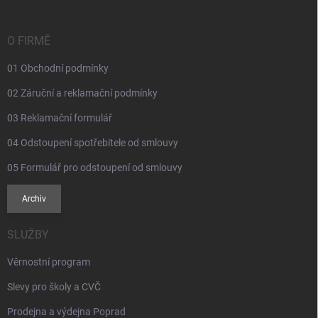
a
t
í
O FIRMĚ
01 Obchodní podmínky
02 Záruční a reklamační podmínky
03 Reklamační formulář
04 Odstoupení spotřebitele od smlouvy
05 Formulář pro odstoupení od smlouvy
Archiv
SLUŽBY
Věrnostní program
Slevy pro školy a CVČ
Prodejna a výdejna Poprad