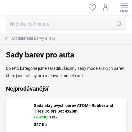
Přejít
na
obsah
Hledat
Modelářské barvy a laky
Sady barev pro auta
Do této kategorie jsme zařadili všechny sady modelářských barev,
které jsou určeny pro malování modelů aut.
Nejprodávanější
Sada akrylových barev ATOM - Rubber and
Tires Colors Set 4x20ml
SKLADEM
(1 KS)
327 Kč