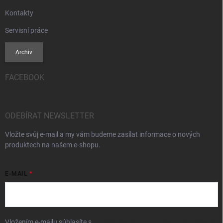
Kontakty
Servisní práce
Archiv
FACEBOOK
ODEBÍRAT NEWSLETTER
Vložte svůj e-mail a my vám budeme zasílat informace o nových
produktech na našem e-shopu.
E-MAIL
Vložením e-mailu súhlasíte s
podmienkami ochrany osobných údajov