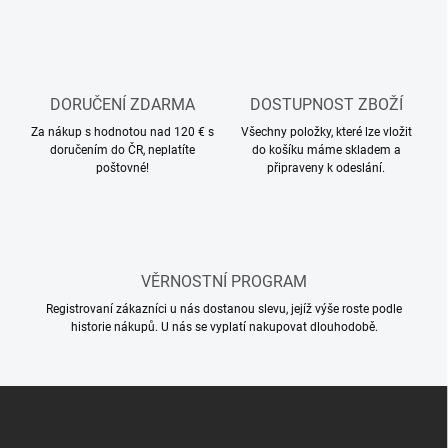
v
l
á
d
a
c
DORUČENÍ ZDARMA
DOSTUPNOST ZBOŽÍ
í
Za nákup s hodnotou nad 120 € s
p
Všechny položky, které lze vložit
doručením do ČR, neplatíte
do košíku máme skladem a
r
poštovné!
připraveny k odeslání.
v
k
y
v
ý
p
VĚRNOSTNÍ PROGRAM
i
s
Registrovaní zákazníci u nás dostanou slevu, jejíž výše roste podle
u
historie nákupů. U nás se vyplatí nakupovat dlouhodobě.
Z
á
p