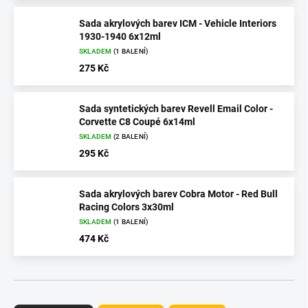
Sada akrylových barev ICM - Vehicle Interiors
1930-1940 6x12ml
SKLADEM
(1 BALENÍ)
275 Kč
Sada syntetických barev Revell Email Color -
Corvette C8 Coupé 6x14ml
SKLADEM
(2 BALENÍ)
295 Kč
Sada akrylových barev Cobra Motor - Red Bull
Racing Colors 3x30ml
SKLADEM
(1 BALENÍ)
474 Kč
Ř