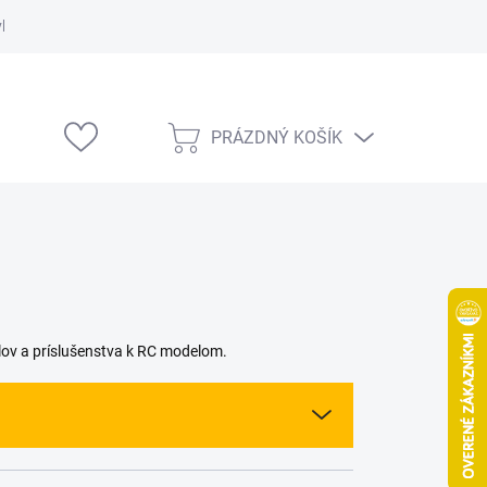
vka
Modelárske výstavy
PRÁZDNÝ KOŠÍK
NÁKUPNÍ
KOŠÍK
lov a príslušenstva k RC modelom.