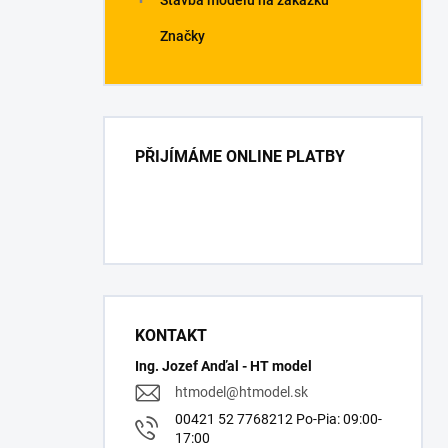
Stavba modelů na zakázku
Značky
PŘIJÍMÁME ONLINE PLATBY
KONTAKT
Ing. Jozef Anďal - HT model
htmodel
@
htmodel.sk
00421 52 7768212 Po-Pia: 09:00-
17:00