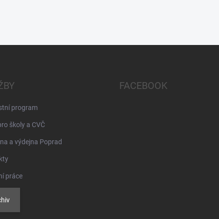
ŽBY
FACEBOOK
stní program
pro školy a CVČ
na a výdejna Poprad
kty
ní práce
hiv