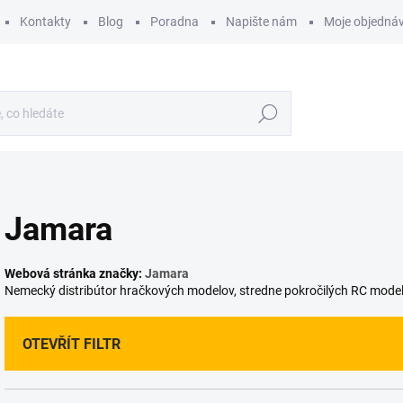
Kontakty
Blog
Poradna
Napište nám
Moje objedná
Hledat
Jamara
Webová stránka značky:
Jamara
Nemecký distribútor hračkových modelov, stredne pokročilých RC mode
OTEVŘÍT FILTR