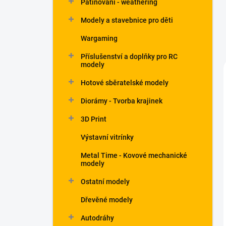
Patinování - weathering
a
n
Modely a stavebnice pro děti
e
Wargaming
l
Příslušenství a doplňky pro RC
modely
Hotové sběratelské modely
Diorámy - Tvorba krajinek
3D Print
Výstavní vitrínky
Metal Time - Kovové mechanické
modely
Ostatní modely
Dřevěné modely
Autodráhy