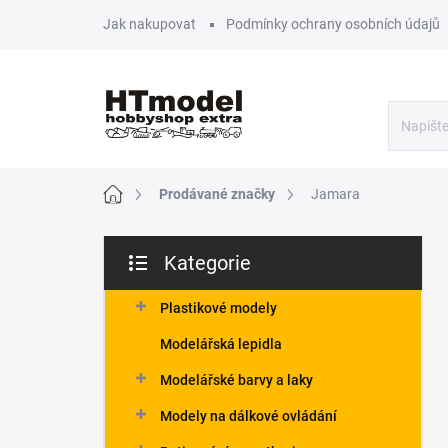
Přejít
Jak nakupovat
Podmínky ochrany osobních údajů
na
obsah
Domů
Prodávané značky
Jamara
P
Kategorie
o
Přeskočit
s
kategorie
t
Plastikové modely
r
Modelářská lepidla
a
n
Modelářské barvy a laky
n
Modely na dálkové ovládání
í
p