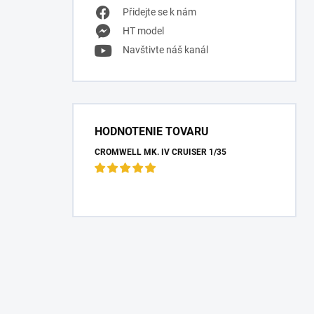
Přidejte se k nám
HT model
Navštivte náš kanál
HODNOTENIE TOVARU
CROMWELL MK. IV CRUISER 1/35