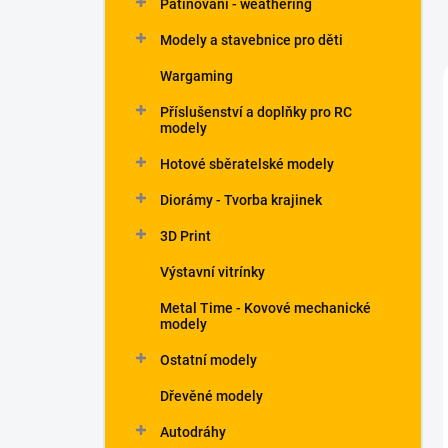
Patinování - weathering
a
n
Modely a stavebnice pro děti
e
Wargaming
l
Příslušenství a doplňky pro RC
modely
Hotové sběratelské modely
Diorámy - Tvorba krajinek
3D Print
Výstavní vitrínky
Metal Time - Kovové mechanické
modely
Ostatní modely
Dřevěné modely
Autodráhy