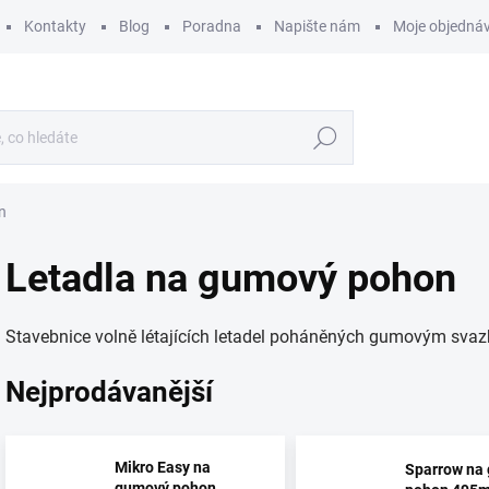
Kontakty
Blog
Poradna
Napište nám
Moje objedná
Hledat
n
Letadla na gumový pohon
Stavebnice volně létajících letadel poháněných gumovým svazk
Nejprodávanější
Mikro Easy na
Sparrow na
gumový pohon