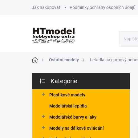
Přejít
Jak nakupovat
Podmínky ochrany osobních údajů
na
obsah
Domů
Ostatní modely
Letadla na gumový poho
P
Kategorie
o
Přeskočit
s
kategorie
t
Plastikové modely
r
Modelářská lepidla
a
n
Modelářské barvy a laky
n
Modely na dálkové ovládání
í
p