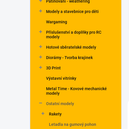
Patinování - weathering
a
n
Modely a stavebnice pro děti
e
Wargaming
l
Příslušenství a doplňky pro RC
modely
Hotové sběratelské modely
Diorámy - Tvorba krajinek
3D Print
Výstavní vitrínky
Metal Time - Kovové mechanické
modely
Ostatní modely
Rakety
Letadla na gumový pohon