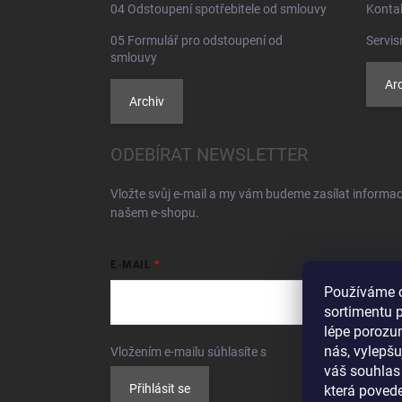
04 Odstoupení spotřebitele od smlouvy
Konta
05 Formulář pro odstoupení od
Servis
smlouvy
Arc
Archiv
ODEBÍRAT NEWSLETTER
Vložte svůj e-mail a my vám budeme zasílat informa
našem e-shopu.
E-MAIL
Používáme c
sortimentu 
lépe porozu
nás, vylepšu
Vložením e-mailu súhlasíte s
podmienkami ochrany 
váš souhlas
Přihlásit se
která povede