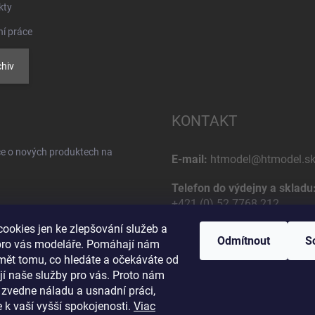
kty
ní práce
hiv
KONTAKT
ce o nových produktech na
E-mail:
htmodel@htmodel.s
Telefon do výdejny a skladu
+421 (0) 52 7768 212
ookies jen ke zlepšování služeb a
Poštovní / Odběrná adresa:
Odmítnout
S
pro vás modeláře. Pomáhají nám
HT model
mět tomu, co hledáte a očekáváte od
Na letisko 49
jí naše služby pro vás. Proto nám
osobných údajov
058 01 Poprad
 zvedne náladu a usnadní práci,
Slovenská Republika
 k vaší vyšší spokojenosti.
Viac