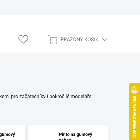
vka
Modelárske výstavy
PRÁZDNÝ KOŠÍK
NÁKUPNÍ
KOŠÍK
em, pro začátečníky i pokročilé modeláře.
 gumový
Pinto na gumový