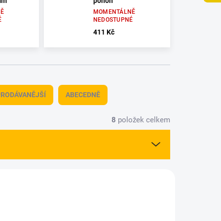
mm
pohon
Ě
MOMENTÁLNĚ
É
NEDOSTUPNÉ
411 Kč
RODÁVANĚJŠÍ
ABECEDNĚ
8
položek celkem
00019
1300020