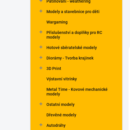
Patinování - weathering
a
n
Modely a stavebnice pro děti
e
Wargaming
l
Příslušenství a doplňky pro RC
modely
Hotové sběratelské modely
Diorámy - Tvorba krajinek
3D Print
Výstavní vitrínky
Metal Time - Kovové mechanické
modely
Ostatní modely
Dřevěné modely
Autodráhy