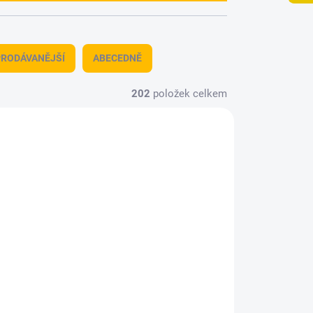
RODÁVANĚJŠÍ
ABECEDNĚ
202
položek celkem
9044
5038182-81
TUPNÉ
SKLADEM
(1 KS)
Li-
Bedňa na muníciu
pro
drevená 1/16