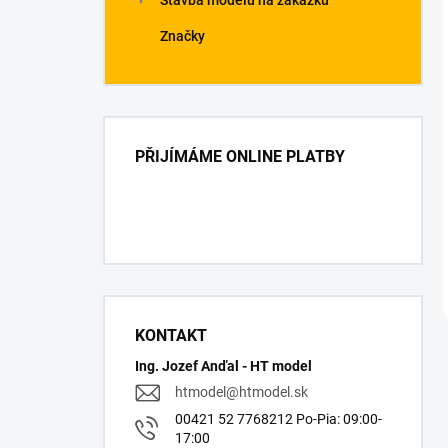
Stavba modelů na zakázku
Značky
PŘIJÍMÁME ONLINE PLATBY
KONTAKT
Ing. Jozef Anďal - HT model
htmodel
@
htmodel.sk
00421 52 7768212 Po-Pia: 09:00-
17:00