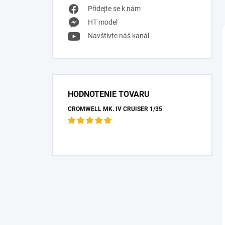
Přidejte se k nám
HT model
Navštivte náš kanál
HODNOTENIE TOVARU
CROMWELL MK. IV CRUISER 1/35