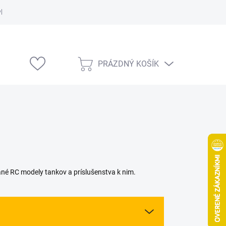
vka
Modelárske výstavy
PRÁZDNÝ KOŠÍK
NÁKUPNÍ
KOŠÍK
 RC modely tankov a príslušenstva k nim.