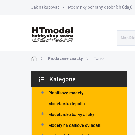
Přejít
Jak nakupovat
Podmínky ochrany osobních údajů
na
obsah
Domů
Prodávané značky
Torro
P
Kategorie
o
Přeskočit
s
kategorie
t
Plastikové modely
r
Modelářská lepidla
a
n
Modelářské barvy a laky
n
Modely na dálkové ovládání
í
p