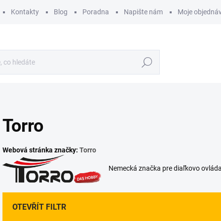
Kontakty
Blog
Poradna
Napište nám
Moje objedná
Hledat
Torro
Webová stránka značky:
Torro
Nemecká značka pre diaľkovo ovládané
OTEVŘÍT FILTR