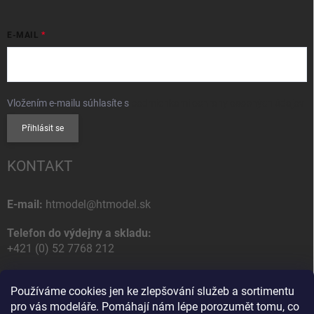
E-MAIL
Vložením e-mailu súhlasíte s
podmienkami ochrany osobných údajov
Přihlásit se
KONTAKT
E-mail:
htmodel@htmodel.sk
Telefon do výdejny a skladu:
+421 (0) 52 7768 212
Poštovní / Odběrná adresa:
Používáme cookies jen ke zlepšování služeb a sortimentu
HT model
pro vás modeláře. Pomáhají nám lépe porozumět tomu, co
Na letisko 49