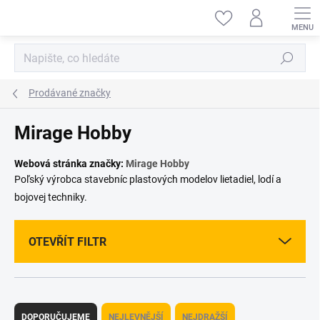
Přejít
na
obsah
Hledat
Prodávané značky
Mirage Hobby
Webová stránka značky:
Mirage Hobby
Poľský výrobca stavebníc plastových modelov lietadiel, lodí a
bojovej techniky.
OTEVŘÍT FILTR
Ř
a
DOPORUČUJEME
NEJLEVNĚJŠÍ
NEJDRAŽŠÍ