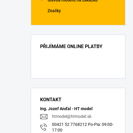
Stavba modelů na zakázku
Značky
PŘIJÍMÁME ONLINE PLATBY
KONTAKT
Ing. Jozef Anďal - HT model
htmodel
@
htmodel.sk
00421 52 7768212 Po-Pia: 09:00-
17:00