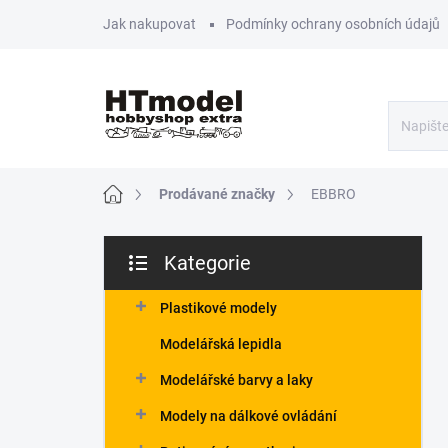
Přejít
Jak nakupovat
Podmínky ochrany osobních údajů
na
obsah
Domů
Prodávané značky
EBBRO
P
Kategorie
o
Přeskočit
s
kategorie
t
Plastikové modely
r
Modelářská lepidla
a
n
Modelářské barvy a laky
n
Modely na dálkové ovládání
í
p