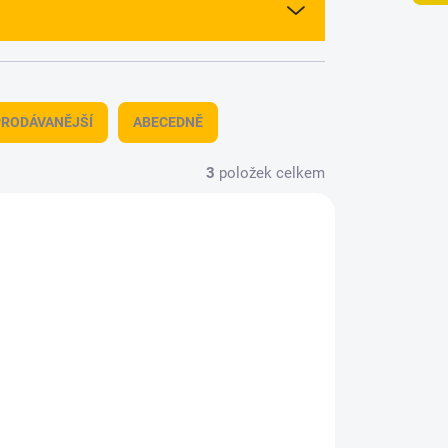
RODÁVANĚJŠÍ
ABECEDNĚ
3
položek celkem
50-1
7300250-12
ADEM
SKLADEM
(1 KS)
(1 KS)