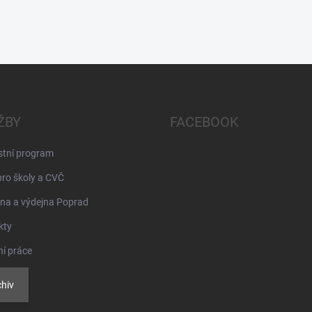
ŽBY
FACEBOOK
stní program
pro školy a CVČ
na a výdejna Poprad
kty
ní práce
hiv