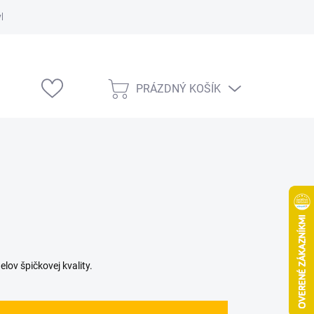
vka
Modelárske výstavy
PRÁZDNÝ KOŠÍK
NÁKUPNÍ
KOŠÍK
v špičkovej kvality.