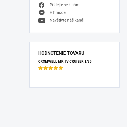
Přidejte se k nám
HT model
Navštivte náš kanál
HODNOTENIE TOVARU
CROMWELL MK. IV CRUISER 1/35