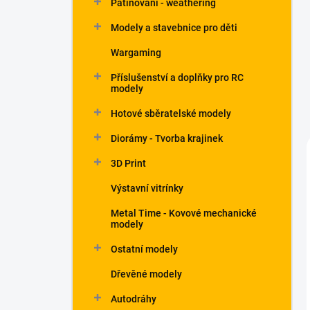
Patinování - weathering
a
n
Modely a stavebnice pro děti
e
Wargaming
l
Příslušenství a doplňky pro RC
modely
Hotové sběratelské modely
Diorámy - Tvorba krajinek
3D Print
Výstavní vitrínky
Metal Time - Kovové mechanické
modely
Ostatní modely
Dřevěné modely
Autodráhy