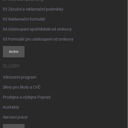
s
u
02 Záruční a reklamační podmínky
03 Reklamační formulář
04 Odstoupení spotřebitele od smlouvy
05 Formulář pro odstoupení od smlouvy
Archiv
SLUŽBY
Věrnostní program
Slevy pro školy a CVČ
Prodejna a výdejna Poprad
Kontakty
Servisní práce