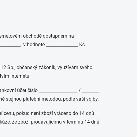
internetovém obchodě dostupném na
__________, v hodnotě _______________ Kč.
012 Sb., občanský zákoník, využívám svého
vím internetu.
nkovní účet číslo __________________ / ________
ě stejnou platební metodou, podle vaší volby.
pní cenu, pokud není zboží vráceno do 14 dnů
káže, že zboží prodávajícímu v termínu 14 dnů