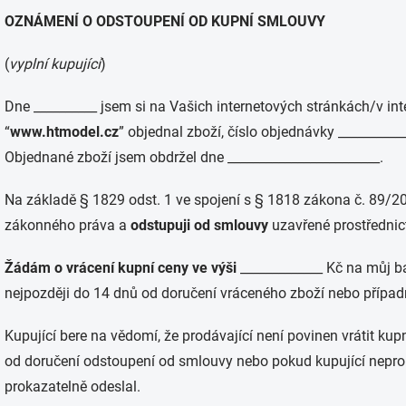
OZNÁMENÍ O ODSTOUPENÍ OD KUPNÍ SMLOUVY
(
vyplní kupující
)
Dne __________ jsem si na Vašich internetových stránkách/v 
“
www.htmodel.cz
” objednal zboží, číslo objednávky __________
Objednané zboží jsem obdržel dne ________________________.
Na základě § 1829 odst. 1 ve spojení s § 1818 zákona č. 89/2
zákonného práva a
odstupuji od smlouvy
uzavřené prostřednict
Žádám o vrácení kupní ceny ve výši
_____________ Kč na můj ba
nejpozději do 14 dnů od doručení vráceného zboží nebo případn
Kupující bere na vědomí, že prodávající není povinen vrátit ku
od doručení odstoupení od smlouvy nebo pokud kupující nepro
prokazatelně odeslal.