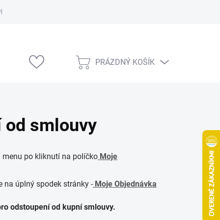
vka
Modelárske výstavy
PRÁZDNÝ KOŠÍK
NÁKUPNÍ
KOŠÍK
í od smlouvy
 menu po kliknutí na políčko
Moje
te na úplný spodek stránky -
Moje Objednávka
pro odstoupení od kupní smlouvy.