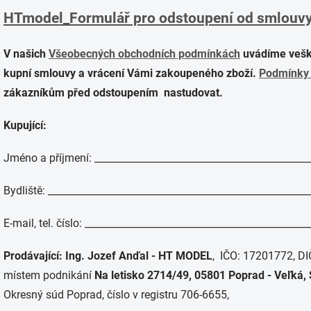
HTmodel_Formulář pro odstoupení od smlouv
V našich
Všeobecných obchodních podmínkách
uvádíme vešk
kupní smlouvy a vrácení Vámi zakoupeného zboží.
Podmínky 
zákazníkům před odstoupením nastudovat.
Kupující:
Jméno a příjmení: ____________________________________________
Bydliště: _____________________________________________________
E-mail, tel. číslo: _____________________________________________
Prodávající: Ing. Jozef Anďal - HT MODEL
, IČO: 17201772, D
místem podnikání
Na letisko 2714/49, 05801 Poprad - Veľká,
Okresný súd Poprad, číslo v registru 706-6655,