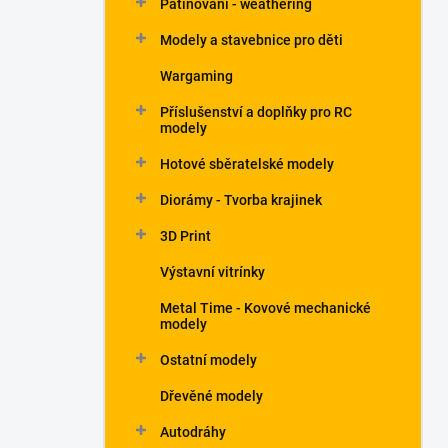
Patinování - weathering
a
n
Modely a stavebnice pro děti
e
Wargaming
l
Příslušenství a doplňky pro RC
modely
Hotové sběratelské modely
Diorámy - Tvorba krajinek
3D Print
Výstavní vitrínky
Metal Time - Kovové mechanické
modely
Ostatní modely
Dřevěné modely
Autodráhy