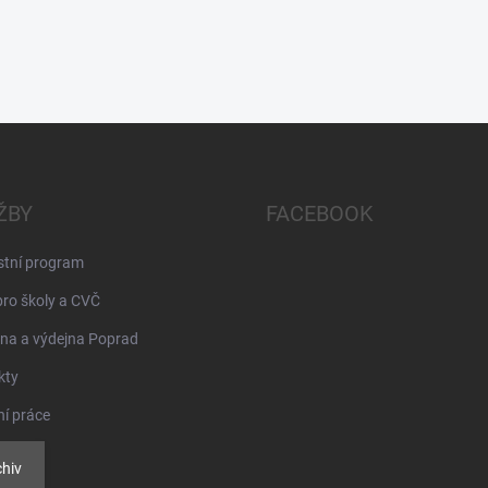
ŽBY
FACEBOOK
stní program
pro školy a CVČ
na a výdejna Poprad
kty
ní práce
hiv