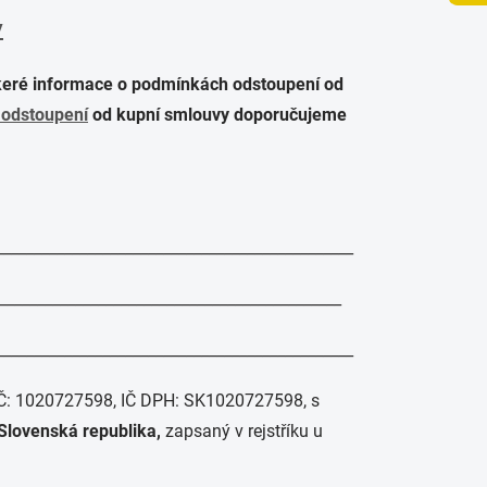
y
eré informace o podmínkách odstoupení od
odstoupení
od kupní smlouvy doporučujeme
_______________________________________________
______________________________________________
________________________________________________
IČ: 1020727598, IČ DPH: SK1020727598, s
 Slovenská republika,
zapsaný v rejstříku u