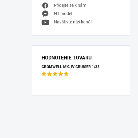
Přidejte se k nám
HT model
Navštivte náš kanál
HODNOTENIE TOVARU
CROMWELL MK. IV CRUISER 1/35