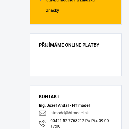
Stavba modelů na zakázku
Značky
PŘIJÍMÁME ONLINE PLATBY
KONTAKT
Ing. Jozef Anďal - HT model
htmodel
@
htmodel.sk
00421 52 7768212 Po-Pia: 09:00-
17:00