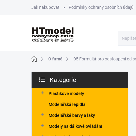
Přejít
Jak nakupovat
Podmínky ochrany osobních údajů
na
obsah
Domů
O firmě
05 Formulář pro odstoupení od 
P
Kategorie
o
Přeskočit
s
kategorie
t
Plastikové modely
r
Modelářská lepidla
a
n
Modelářské barvy a laky
n
Modely na dálkové ovládání
í
p