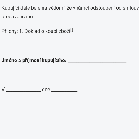
Kupující dále bere na vědomí, že v rámci odstoupení od smlouv
prodávajícímu.
[1]
Přílohy: 1. Doklad o koupi zboží
Jméno a příjmení kupujícího:
___________________________
V ________________ dne ____________.