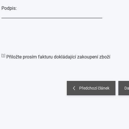
Podpis:
__________________________________________________
[1]
Přiložte prosím fakturu dokládající zakoupení zboží
Předchozí článek
Da