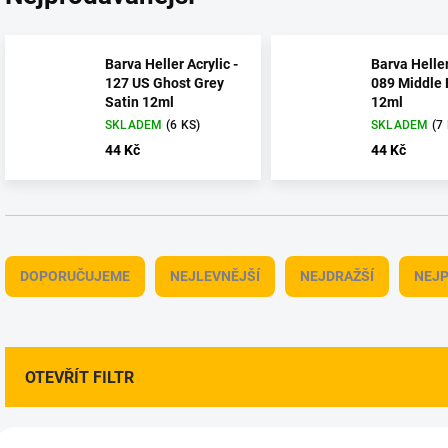
Barva Heller Acrylic -
Barva Heller
127 US Ghost Grey
089 Middle 
Satin 12ml
12ml
SKLADEM
(6 KS)
SKLADEM
(7
44 Kč
44 Kč
Ř
a
DOPORUČUJEME
NEJLEVNĚJŠÍ
NEJDRAŽŠÍ
NEJP
z
e
n
í
p
OTEVŘÍT FILTR
r
o
V
d