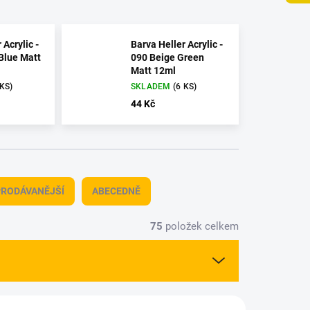
 Acrylic -
Barva Heller Acrylic -
Blue Matt
090 Beige Green
Matt 12ml
 KS)
SKLADEM
(6 KS)
44 Kč
RODÁVANĚJŠÍ
ABECEDNĚ
75
položek celkem