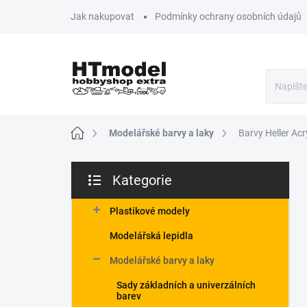
Přejít
Jak nakupovat
Podmínky ochrany osobních údajů
na
obsah
Domů
Modelářské barvy a laky
Barvy Heller Acr
P
Kategorie
o
Přeskočit
s
kategorie
t
Plastikové modely
r
Modelářská lepidla
a
n
Modelářské barvy a laky
n
Sady základních a univerzálních
í
barev
p