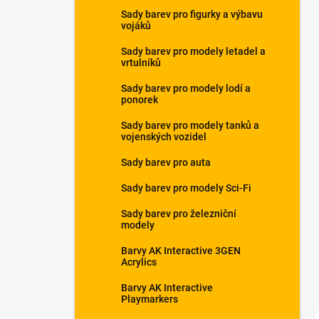
a
Sady barev pro figurky a výbavu
n
vojáků
e
Sady barev pro modely letadel a
l
vrtulníků
Sady barev pro modely lodí a
ponorek
Sady barev pro modely tanků a
vojenských vozidel
Sady barev pro auta
Sady barev pro modely Sci-Fi
Sady barev pro železniční
modely
Barvy AK Interactive 3GEN
Acrylics
Barvy AK Interactive
Playmarkers