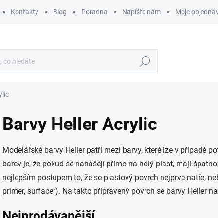
Kontakty
Blog
Poradna
Napište nám
Moje objedná
Hledat
ylic
Barvy Heller Acrylic
Modelářské barvy Heller patří mezi barvy, které lze v případě 
barev je, že pokud se nanášejí přímo na holý plast, mají špatnou
nejlepším postupem to, že se plastový povrch nejprve natře, n
primer, surfacer). Na takto připravený povrch se barvy Heller n
Nejprodávanější