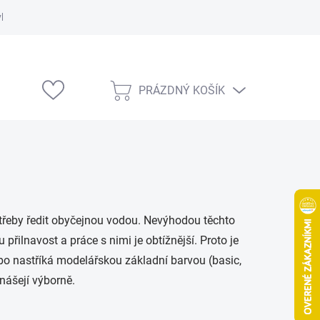
vka
Modelárske výstavy
PRÁZDNÝ KOŠÍK
NÁKUPNÍ
KOŠÍK
potřeby ředit obyčejnou vodou. Nevýhodou těchto
 přilnavost a práce s nimi je obtížnější. Proto je
ebo nastříká modelářskou základní barvou (basic,
anášejí výborně.