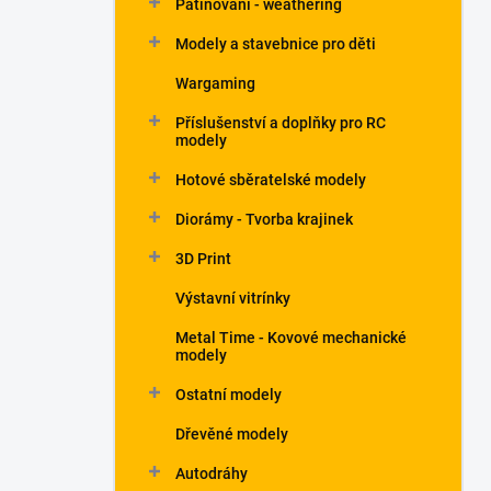
Patinování - weathering
a
n
Modely a stavebnice pro děti
e
Wargaming
l
Příslušenství a doplňky pro RC
modely
Hotové sběratelské modely
Diorámy - Tvorba krajinek
3D Print
Výstavní vitrínky
Metal Time - Kovové mechanické
modely
Ostatní modely
Dřevěné modely
Autodráhy