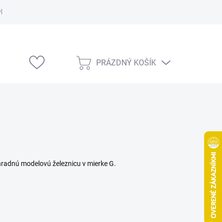
vka
Modelárske výstavy
PRÁZDNÝ KOŠÍK
NÁKUPNÍ
KOŠÍK
radnú modelovú železnicu v mierke G.