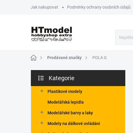
Přejít
Jak nakupovat
Podmínky ochrany osobních údajů
na
obsah
Domů
Prodávané značky
POLA G
P
Kategorie
o
Přeskočit
s
kategorie
t
Plastikové modely
r
Modelářská lepidla
a
n
Modelářské barvy a laky
n
Modely na dálkové ovládání
í
p