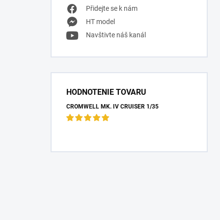
Přidejte se k nám
HT model
Navštivte náš kanál
HODNOTENIE TOVARU
CROMWELL MK. IV CRUISER 1/35