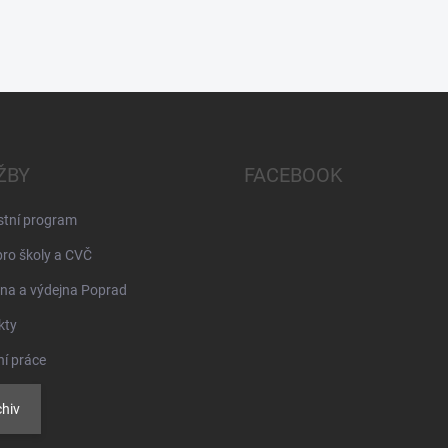
ŽBY
FACEBOOK
stní program
pro školy a CVČ
na a výdejna Poprad
kty
ní práce
hiv