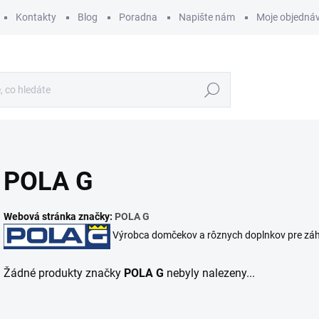
Kontakty
Blog
Poradna
Napište nám
Moje objedná
Hledat
POLA G
Webová stránka značky:
POLA G
Výrobca domčekov a rôznych doplnkov pre záh
Žádné produkty značky
POLA G
nebyly nalezeny...