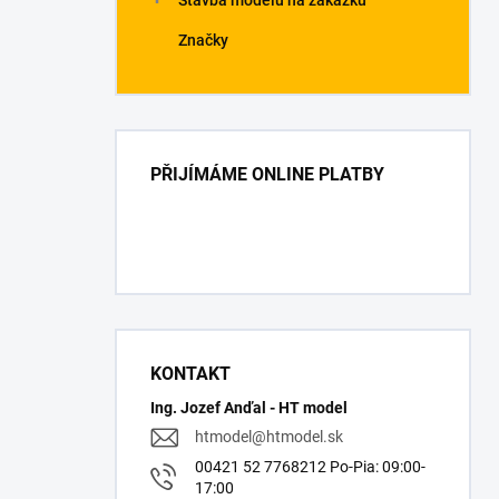
Stavba modelů na zakázku
Značky
PŘIJÍMÁME ONLINE PLATBY
KONTAKT
Ing. Jozef Anďal - HT model
htmodel
@
htmodel.sk
00421 52 7768212 Po-Pia: 09:00-
17:00