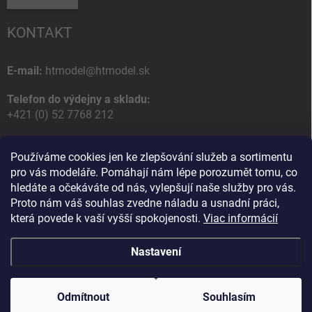
KONTAKT
E-mail:
htmodel@htmodel.sk
Telefon do výdejny a skladu:
+421 (0) 52 7768 212
Poštovní / Odběrná adresa:
Používáme cookies jen ke zlepšování služeb a sortimentu
HT model
pro vás modeláře. Pomáhají nám lépe porozumět tomu, co
Na letisko 49
hledáte a očekáváte od nás, vylepšují naše služby pro vás.
058 01 Poprad
Proto nám váš souhlas zvedne náladu a usnadní práci,
Slovenská Republika
která povede k vaší vyšší spokojenosti.
Viac informácií
Nastavení
Copyright 2026
HT model
. Všechna práva vyhrazena.
Upravit nastavení
cookies
Odmítnout
Souhlasím