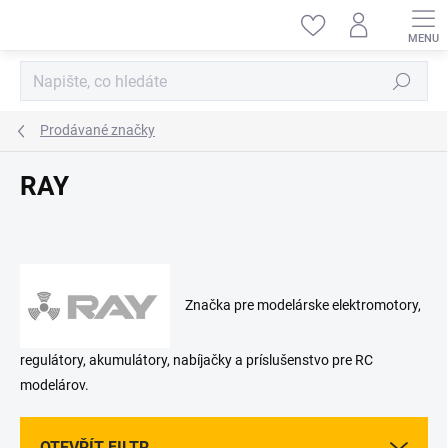
Přejít
na
obsah
Hledat
Prodávané značky
RAY
Značka pre modelárske elektromotory,
regulátory, akumulátory, nabíjačky a príslušenstvo pre RC
modelárov.
OTEVŘÍT FILTR