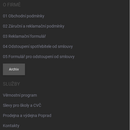
v
í
O FIRMĚ
k
y
01 Obchodní podmínky
v
ý
02 Záruční a reklamační podmínky
p
i
03 Reklamační formulář
s
u
04 Odstoupení spotřebitele od smlouvy
05 Formulář pro odstoupení od smlouvy
Archiv
SLUŽBY
Věrnostní program
Slevy pro školy a CVČ
Prodejna a výdejna Poprad
Kontakty