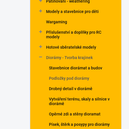
Patinování - weathering
a
n
Modely a stavebnice pro děti
e
Wargaming
l
Příslušenství a doplňky pro RC
modely
Hotové sběratelské modely
Diorámy - Tvorba krajinek
Stavebnice diorámat a budov
Podložky pod diorámy
Drobný detail v diorámě
Vytváření terénu, skaly a silnice v
diorámě
Opěrné zdi a stěny dioramat
Písek, štěrk a posypy pro diorámy