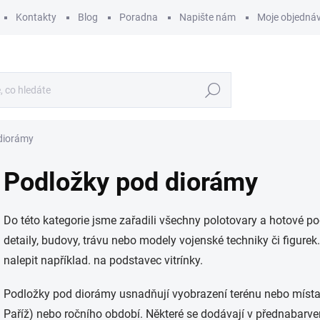
Kontakty
Blog
Poradna
Napište nám
Moje objedná
Hledat
diorámy
Podložky pod diorámy
Do této kategorie jsme zařadili všechny polotovary a hotové po
detaily, budovy, trávu nebo modely vojenské techniky či figur
nalepit například. na podstavec vitrínky.
Podložky pod diorámy usnadňují vyobrazení terénu nebo místa z
Paříž) nebo ročního období. Některé se dodávají v přednabarven