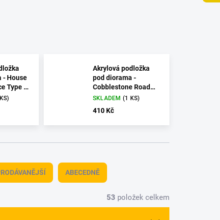
dložka
Akrylová podložka
 - House
pod diorama -
ce Type 1
Cobblestone Road
1910-1930 1/24
 KS)
SKLADEM
(1 KS)
410 Kč
RODÁVANĚJŠÍ
ABECEDNĚ
53
položek celkem