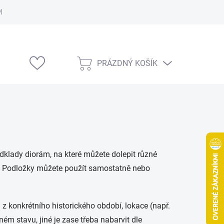
vka
Modelárske výstavy
PRÁZDNÝ KOŠÍK
NÁKUPNÍ
KOŠÍK
dklady diorám, na které můžete dolepit různé
ek. Podložky můžete použít samostatně nebo
 konkrétního historického období, lokace (např.
ém stavu, jiné je zase třeba nabarvit dle