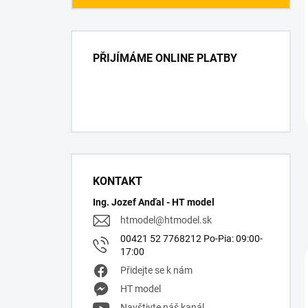
PŘIJÍMÁME ONLINE PLATBY
KONTAKT
Ing. Jozef Anďal - HT model
htmodel
@
htmodel.sk
00421 52 7768212 Po-Pia: 09:00-
17:00
Přidejte se k nám
HT model
Navštivte náš kanál