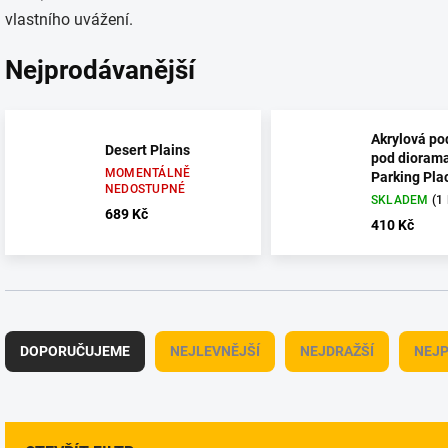
vlastního uvážení.
Nejprodávanější
Akrylová po
Desert Plains
pod diorama
MOMENTÁLNĚ
Parking Pla
NEDOSTUPNÉ
1/24
SKLADEM
(1
689 Kč
410 Kč
Ř
a
DOPORUČUJEME
NEJLEVNĚJŠÍ
NEJDRAŽŠÍ
NEJP
z
e
n
í