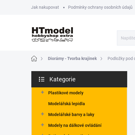
Přejít
Jak nakupovat
Podmínky ochrany osobních údajů
na
obsah
Domů
Diorámy - Tvorba krajinek
Podložky pod 
P
Kategorie
o
Přeskočit
s
kategorie
t
Plastikové modely
r
Modelářská lepidla
a
n
Modelářské barvy a laky
n
Modely na dálkové ovládání
í
p