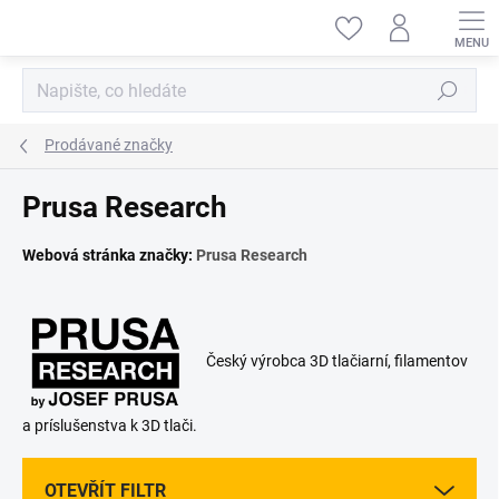
Přejít
na
obsah
Hledat
Prodávané značky
Prusa Research
Webová stránka značky:
Prusa Research
Český výrobca 3D tlačiarní, filamentov
a príslušenstva k 3D tlači.
OTEVŘÍT FILTR