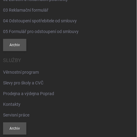
03 Reklamační formulář
04 Odstoupení spotřebitele od smlouvy
05 Formulář pro odstoupení od smlouvy
Archiv
SLUŽBY
Věrnostní program
Slevy pro školy a CVČ
Prodejna a výdejna Poprad
Kontakty
Servisní práce
Archiv