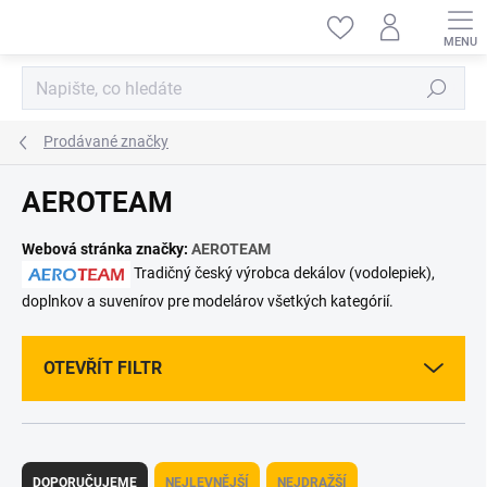
Přejít
na
obsah
Hledat
Prodávané značky
AEROTEAM
Webová stránka značky:
AEROTEAM
Tradičný český výrobca dekálov (vodolepiek),
doplnkov a suvenírov pre modelárov všetkých kategórií.
OTEVŘÍT FILTR
Ř
a
DOPORUČUJEME
NEJLEVNĚJŠÍ
NEJDRAŽŠÍ