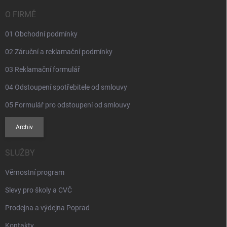
t
v
ý
í
O FIRMĚ
p
i
01 Obchodní podmínky
s
u
02 Záruční a reklamační podmínky
03 Reklamační formulář
04 Odstoupení spotřebitele od smlouvy
05 Formulář pro odstoupení od smlouvy
Archiv
SLUŽBY
Věrnostní program
Slevy pro školy a CVČ
Prodejna a výdejna Poprad
Kontakty