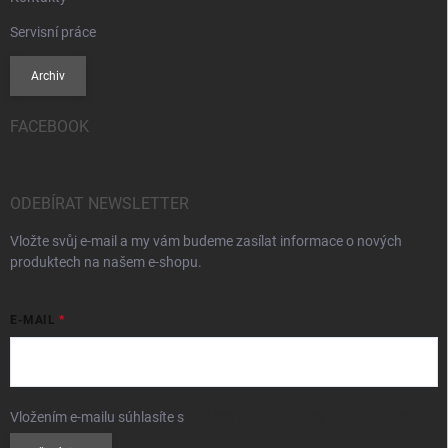
Servisní práce
Archiv
FACEBOOK
ODEBÍRAT NEWSLETTER
Vložte svůj e-mail a my vám budeme zasílat informace o nových
produktech na našem e-shopu.
E-MAIL
Vložením e-mailu súhlasíte s
podmienkami ochrany osobných údajov