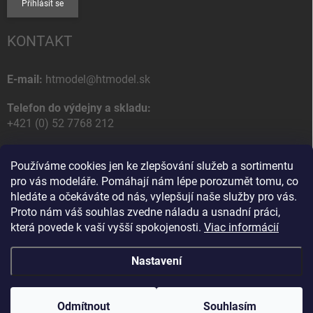
Přihlásit se
KONTAKT
E-mail:
htmodel@htmodel.sk
Telefon do výdejny a skladu:
+421 (0) 52 7768 212
Poštovní / Odběrná adresa:
Používáme cookies jen ke zlepšování služeb a sortimentu
HT model
pro vás modeláře. Pomáhají nám lépe porozumět tomu, co
Na letisko 49
hledáte a očekáváte od nás, vylepšují naše služby pro vás.
058 01 Poprad
Proto nám váš souhlas zvedne náladu a usnadní práci,
Slovenská Republika
která povede k vaší vyšší spokojenosti.
Viac informácií
Nastavení
Copyright 2026
HT model
. Všechna práva vyhrazena.
Upravit nastavení
cookies
Odmítnout
Souhlasím