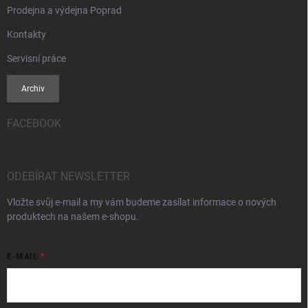
Prodejna a výdejna Poprad
Kontakty
Servisní práce
Archiv
FACEBOOK
ODEBÍRAT NEWSLETTER
Vložte svůj e-mail a my vám budeme zasílat informace o nových
produktech na našem e-shopu.
E-MAIL