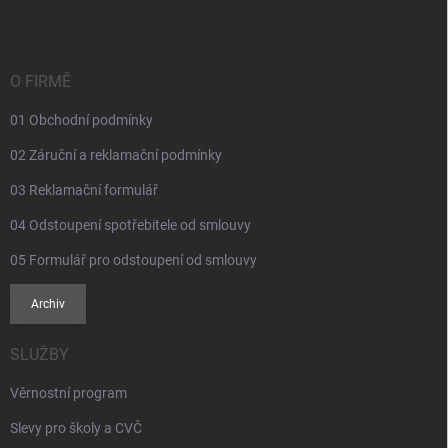
v
n
p
k
í
a
y
t
v
ý
í
O FIRMĚ
p
i
01 Obchodní podmínky
s
u
02 Záruční a reklamační podmínky
03 Reklamační formulář
04 Odstoupení spotřebitele od smlouvy
05 Formulář pro odstoupení od smlouvy
Archiv
SLUŽBY
Věrnostní program
Slevy pro školy a CVČ