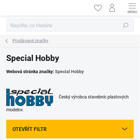
Přejít
na
obsah
Hledat
Prodávané značky
Special Hobby
Webová stránka značky:
Special Hobby
Český výrobca stavebníc plastových
modelov.
OTEVŘÍT FILTR