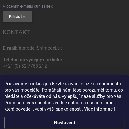
Vložením e-mailu súhlasíte s
podmienkami ochrany osobných údajov
Přihlásit se
KONTAKT
E-mail:
htmodel@htmodel.sk
Telefon do výdejny a skladu:
+421 (0) 52 7768 212
Poštovní / Odběrná adresa:
Používáme cookies jen ke zlepšování služeb a sortimentu
HT model
pro vás modeláře. Pomáhají nám lépe porozumět tomu, co
Na letisko 49
hledáte a očekáváte od nás, vylepšují naše služby pro vás.
058 01 Poprad
Proto nám váš souhlas zvedne náladu a usnadní práci,
Slovenská Republika
která povede k vaší vyšší spokojenosti.
Viac informácií
Nastavení