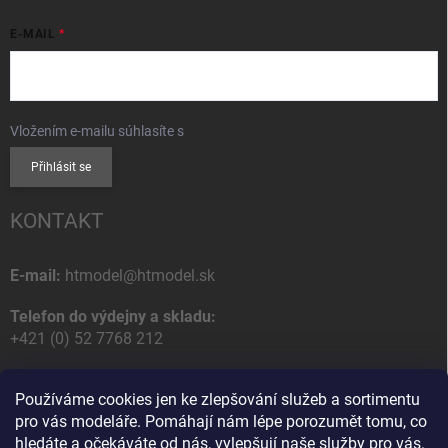
E-MAIL
Vložením e-mailu súhlasíte s
podmienkami ochrany osobných údajov
Přihlásit se
KONTAKT
E-mail:
htmodel@htmodel.sk
Telefon do výdejny a skladu:
+421 (0) 52 7768 212
Poštovní / Odběrná adresa:
Používáme cookies jen ke zlepšování služeb a sortimentu
HT model
pro vás modeláře. Pomáhají nám lépe porozumět tomu, co
Na letisko 49
hledáte a očekáváte od nás, vylepšují naše služby pro vás.
058 01 Poprad