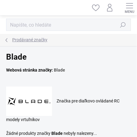
Přejít
na
obsah
Hledat
Prodávané značky
Blade
Webová stránka značky:
Blade
Značka pre diaľkovo ovládané RC
modely vrtuľníkov
Žádné produkty značky
Blade
nebyly nalezeny...