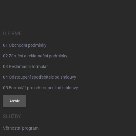
Z
á
p
a
t
í
O FIRMĚ
01 Obchodní podmínky
02 Záruční a reklamační podmínky
03 Reklamační formulář
04 Odstoupení spotřebitele od smlouvy
05 Formulář pro odstoupení od smlouvy
Archiv
SLUŽBY
Věrnostní program