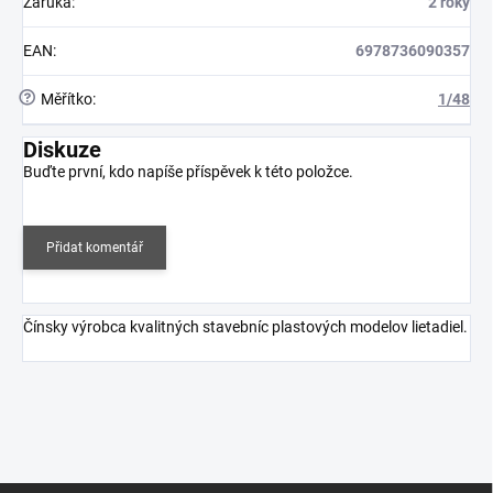
Záruka
:
2 roky
EAN
:
6978736090357
?
Měřítko
:
1/48
Diskuze
Buďte první, kdo napíše příspěvek k této položce.
Přidat komentář
Čínsky výrobca kvalitných stavebníc plastových modelov lietadiel.