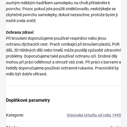
suchým měkkým hadříkem samolepku na chvíli přitiskněte k
povrchu. Pozor, pokud jste použili změkčovadlo, nedotýkejte se
zbytečně povrchu samolepky, dokud nezaschne, protože byste ji
mohli zcela zničit.
Ochrana zdraví:
Při broušení doporučujeme používat respirátor nebo jinou
ochranu dýchacích cest. Prach vznikající při broušení plastů, PUR
dílů, 3D tištěných dílů nebo tmelů může později způsobit zdravotní
problémy. Doporučujeme také používat ochranu očí. Drobné díly
mohou při práci odlétnout a ohrozit váš zrak. Při práci s barvami a
ředidly doporučujeme používat ochranné rukavice. Pracoviště by
mělo být dobře větrané.
Doplňkové parametry
Kategorie
:
Vojenská letadla od roku 1945