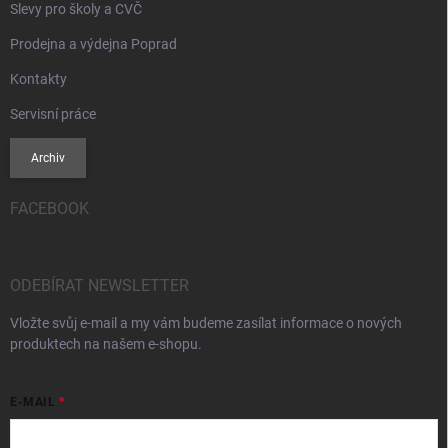
Slevy pro školy a CVČ
Prodejna a výdejna Poprad
Kontakty
Servisní práce
Archiv
FACEBOOK
ODEBÍRAT NEWSLETTER
Vložte svůj e-mail a my vám budeme zasílat informace o nových
produktech na našem e-shopu.
E-MAIL