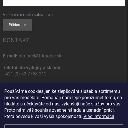
Vložením e-mailu súhlasíte s
podmienkami ochrany osobných údajov
Přihlásit se
KONTAKT
E-mail:
htmodel@htmodel.sk
Telefon do výdejny a skladu:
+421 (0) 52 7768 212
Poštovní / Odběrná adresa:
Používáme cookies jen ke zlepšování služeb a sortimentu
HT model
pro vás modeláře. Pomáhají nám lépe porozumět tomu, co
Na letisko 49
hledáte a očekáváte od nás, vylepšují naše služby pro vás.
058 01 Poprad
Proto nám váš souhlas zvedne náladu a usnadní práci,
Slovenská Republika
která povede k vaší vyšší spokojenosti.
Viac informácií