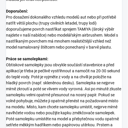
Doporučení:
Pro dosažení dokonalého vzhledu modelů aut nebo při potřebě
natřít větší plochu (trupy civilních letadel, trupy lodí)
doporučujeme povrch nastříkat sprejem TAMIYA (široký výběr
najdete v naší nabídce) nebo modelářským airbrushem. Model s
nastříkaným povrchem má mnohem realističtější vzhled než
model namalovaný štětcem nebo ponechaný v barvě plastu.
Práce se samolepkami:
Obtiskové samolepky jsou obvykle součástí stavebnice a před
aplikací je třeba je pečlivě vystřihnout a namočit na 20-30 sekund
do teplé vody. Poté je vyjměte z vody a na chvíli je položte na
hladký povrch (např. skleněnou desku). Samolepka se nejprve
mírně zkroutí a poté se vlivem vody vyrovná. Asi po minutě zkuste
samolepku velmi opatrně přesunout na nosný papír. Pokud se
volně pohybuje, můžete ji opatrně přenést na požadované místo
na modelu. Místo, kam chcete samolepku umístit, nejprve mírně
navlhčete vodou nebo použijte kapku změkčovače samolepek.
Poté samolepku umístěte na model a přebytečnou vodu opatrně
setřete měkkým hadříkem nebo papírovou utěrkou. Prstem a