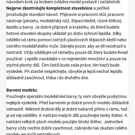
návodem krok za krokem zvládne model postavit i začátečník.
Nejprve zkontrolujte kompletnost stavebnice
a pečlivě
prostudujte stavební návod. Připravte si pracovní stůl, pracovní
nástroje (pinzetu, modelářský nůž, štípací kleště, různé štětce),
lepidlo a barvy. Je dobré připravit si krabičku, do které budete
hotové stavební skupiny ukládat po dobu schnutí lepidla. Dílky
oddělte od rámu pomocí ostrých plastových štípacích kleští nebo
ostrého modelářského nože. Dávejte pozor, aby se díl neodrazil a
neztratil. Vždy oddělujte od rámečku pouze díl, který budete ihned
používat. Lepidlo nanášejte v co nejmenším množství a pouze na
styčné plochy dílů. Čím čistší bude vaše práce, tím hezčí bude
výsledek. Při stavbě nespěchejte, obvykle je lepší nechat lepidlo
důkladně zaschnout, třeba i do druhého dne.
Barvení modelu:
Používejte speciální modelářské barvy, ty vám obvykle poskytnou
nejlepší výsledek. Před barvením je dobré povrch modelu důkladně
odmastit. Některé drobné díly je dobré nabarvit přímo v rámu, než
je od něj oddělíte. K natírání malých dílů používejte tenký štětec. K
natírání velkých ploch modelu použijte široký štětec. Jednotlivé
barvy vždy nechte dobře zaschnout, zabráníte tak zkažení celého
modelu jen kvůli netrpělivosti.