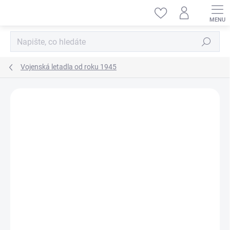
Přejít
na
obsah
Hledat
Vojenská letadla od roku 1945
ZNAČKA:
KITTY HAWK