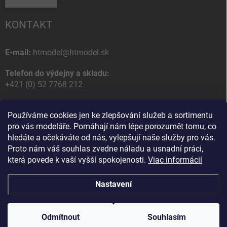
KONTAKT
E-mail:
htmodel@htmodel.sk
Telefon do výdejny a skladu:
+421 (0) 52 7768 212
Poštovní / Odběrná adresa:
Používáme cookies jen ke zlepšování služeb a sortimentu
HT model
pro vás modeláře. Pomáhají nám lépe porozumět tomu, co
Na letisko 49
hledáte a očekáváte od nás, vylepšují naše služby pro vás.
058 01 Poprad
Proto nám váš souhlas zvedne náladu a usnadní práci,
Slovenská Republika
která povede k vaší vyšší spokojenosti.
Viac informácií
Nastavení
Copyright 2026
HT model
. Všechna práva vyhrazena.
Upravit nastavení
cookies
Odmítnout
Souhlasím