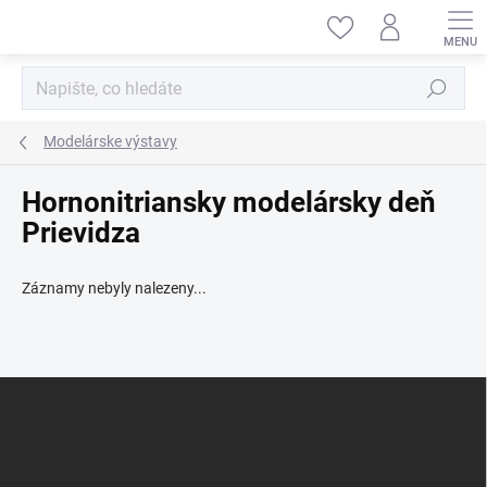
Přejít
na
obsah
Hledat
Modelárske výstavy
Hornonitriansky modelársky deň
Prievidza
Záznamy nebyly nalezeny...
Z
á
p
a
t