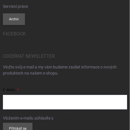
Servisní práce
Archiv
FACEBOOK
ODEBÍRAT NEWSLETTER
Vložte svůj e-mail a my vám budeme zasílat informace o nových
produktech na našem e-shopu.
E-MAIL
Vložením e-mailu súhlasíte s
podmienkami ochrany osobných údajov
Přihlásit se