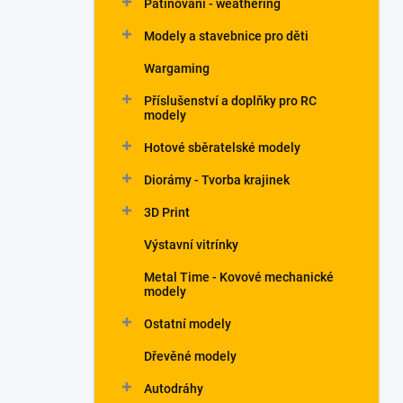
Patinování - weathering
a
n
Modely a stavebnice pro děti
e
Wargaming
l
Příslušenství a doplňky pro RC
modely
Hotové sběratelské modely
Diorámy - Tvorba krajinek
3D Print
Výstavní vitrínky
Metal Time - Kovové mechanické
modely
Ostatní modely
Dřevěné modely
Autodráhy