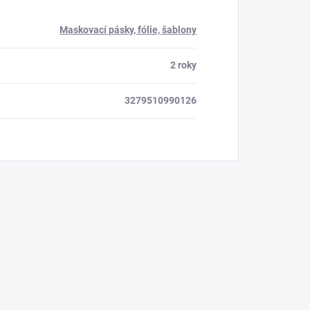
Maskovací pásky, fólie, šablony
2 roky
3279510990126