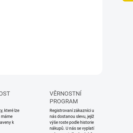
−
+
Přidat do košíku
ovací páska
ILNÍ INFORMACE
ZEPTAT SE
HLÍDAT
OST
VĚRNOSTNÍ
PROGRAM
, které lze
Registrovaní zákazníci u
ku máme
nás dostanou slevu, jejíž
raveny k
výše roste podle historie
nákupů. U nás se vyplatí