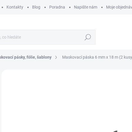
Kontakty
Blog
Poradna
Napište nám
Moje objedná
Hledat
kovací pásky, fólie, šablony
Maskovací páska 6 mm x 18 m (2 kusy
ZNAČKA:
HELLER
8
71 
Měr
SK
cena
MŮŽ
DO:
10.
MOŽ