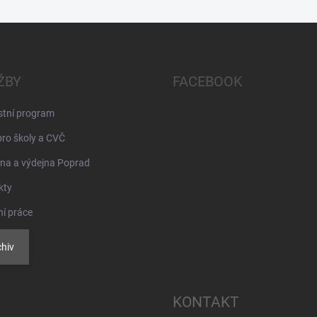
ŽBY
FACEBOOK
stní program
pro školy a CVČ
na a výdejna Poprad
kty
ní práce
hiv
KONTAKT