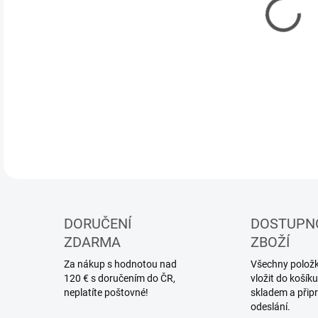
Mask
DETA
DORUČENÍ
DOSTUPN
ZDARMA
ZBOŽÍ
Za nákup s hodnotou nad
Všechny položky
120 € s doručením do ČR,
vložit do koší
neplatíte poštovné!
skladem a přip
odeslání.