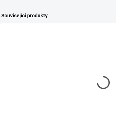
Související produkty
HEL-58300
HEL-50328
SKLADEM
SKLADEM
(1 KS)
(1 KS)
E-2C Hawkeye
Gordini Racing
Starter Kit
Set 1/24
T
1/72
T
1 459 Kč
1 450 Kč
1 186 Kč bez DPH
1 179 Kč bez DPH
4
Do košíku
Do košíku