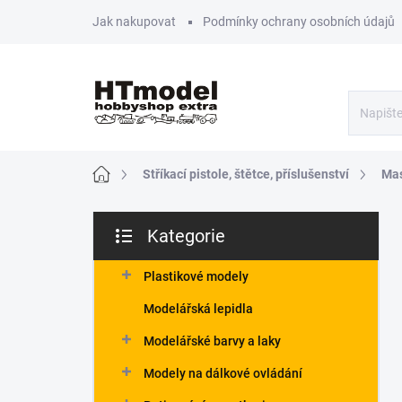
Přejít
Jak nakupovat
Podmínky ochrany osobních údajů
na
obsah
Domů
Stříkací pistole, štětce, příslušenství
Mas
P
Kategorie
o
Přeskočit
s
kategorie
t
Plastikové modely
r
Modelářská lepidla
a
n
Modelářské barvy a laky
n
Modely na dálkové ovládání
í
p