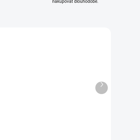
nakupovat dlouhodobě.
HEL-56774
HEL-56778
MOMENTÁLNĚ
SKLADEM
NEDOSTUPNÉ
(2 KS)
Další
Car
Goods Trailer
produkt
ransporter
STARTER KIT
railer
1/24
STARTER KIT
578 Kč
699 Kč
1/24
70 Kč bez DPH
568 Kč bez DPH
Detail
Do košíku