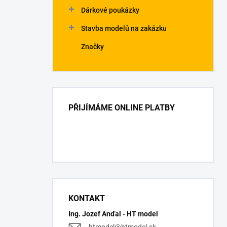
Dárkové poukázky
Stavba modelů na zakázku
Značky
PŘIJÍMÁME ONLINE PLATBY
KONTAKT
Ing. Jozef Anďal - HT model