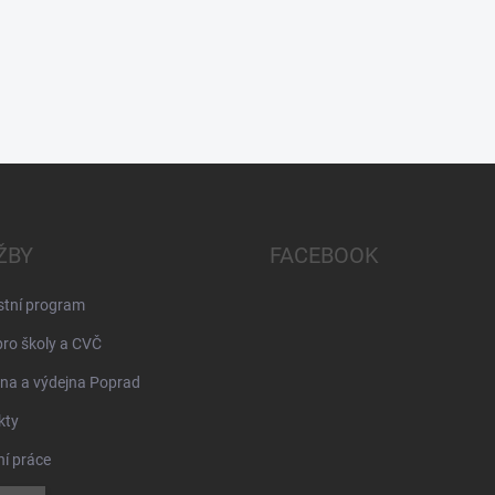
ŽBY
FACEBOOK
stní program
pro školy a CVČ
na a výdejna Poprad
kty
ní práce