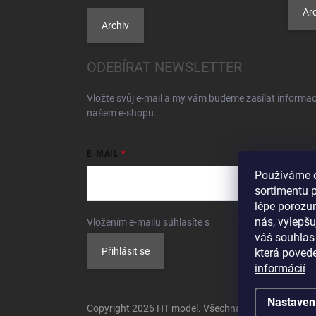
Arc
Archiv
ODEBÍRAT NEWSLETTER
Vložte svůj e-mail a my vám budeme zasílat informa
našem e-shopu.
E-MAIL
Používáme c
sortimentu 
lépe porozu
nás, vylepšu
Vložením e-mailu súhlasíte s
podmienkami ochrany 
váš souhlas
Přihlásit se
která povede
informácií
Nastaven
Copyright 2026
HT model
. Všechna práva vyhrazen