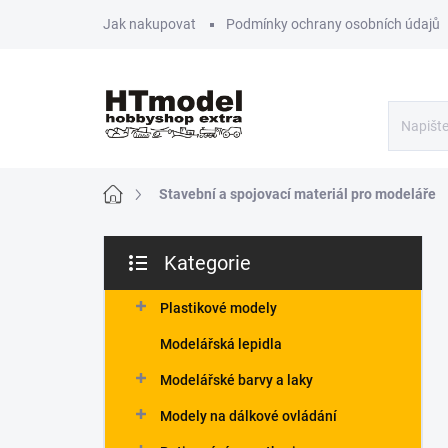
Přejít
Jak nakupovat
Podmínky ochrany osobních údajů
na
obsah
Domů
Stavební a spojovací materiál pro modeláře
P
Kategorie
o
Přeskočit
s
kategorie
t
Plastikové modely
r
Modelářská lepidla
a
n
Modelářské barvy a laky
n
Modely na dálkové ovládání
í
p