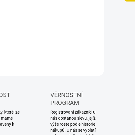
NOSTI DORUČENÍ
−
+
Přidat do košíku
ILNÍ INFORMACE
ZEPTAT SE
HLÍDAT
OST
VĚRNOSTNÍ
PROGRAM
, které lze
Registrovaní zákazníci u
ku máme
nás dostanou slevu, jejíž
raveny k
výše roste podle historie
nákupů. U nás se vyplatí