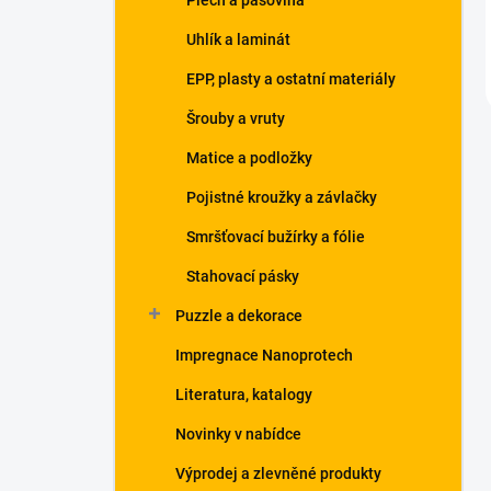
Plech a pásovina
Uhlík a laminát
EPP, plasty a ostatní materiály
Šrouby a vruty
Matice a podložky
Pojistné kroužky a závlačky
Smršťovací bužírky a fólie
Stahovací pásky
Puzzle a dekorace
Impregnace Nanoprotech
Literatura, katalogy
Novinky v nabídce
Výprodej a zlevněné produkty