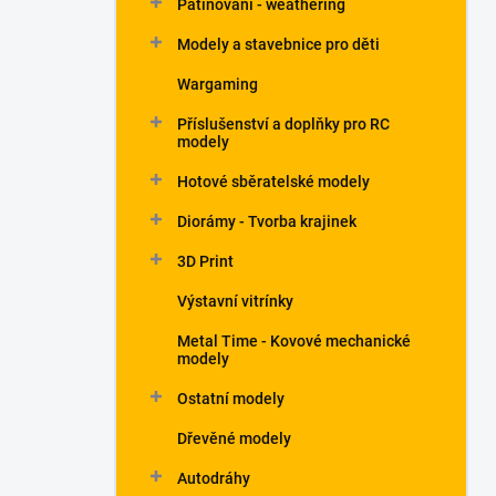
Patinování - weathering
a
n
Modely a stavebnice pro děti
e
Wargaming
l
Příslušenství a doplňky pro RC
modely
Hotové sběratelské modely
Diorámy - Tvorba krajinek
3D Print
Výstavní vitrínky
Metal Time - Kovové mechanické
modely
Ostatní modely
Dřevěné modely
Autodráhy