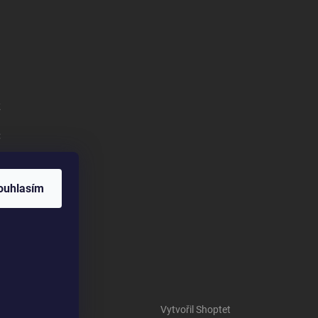
k
:
ouhlasím
Vytvořil Shoptet