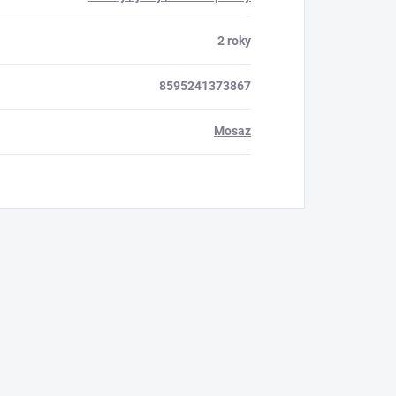
2 roky
8595241373867
Mosaz