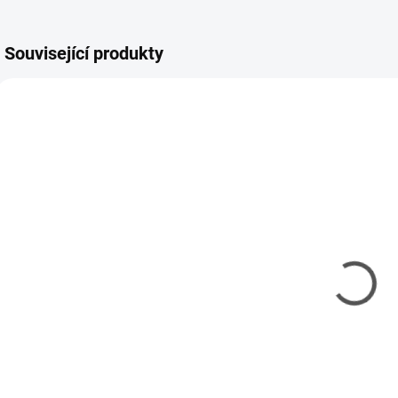
Související produkty
SHES-PSB0805
SKLADEM
(1 KS)
Rýsovací jehla
s karbidovým
hrotem
191 Kč
155 Kč bez DPH
Do košíku