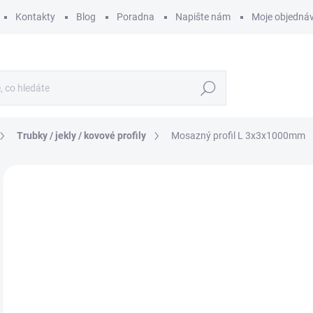
Kontakty
Blog
Poradna
Napište nám
Moje objedná
Hledat
Trubky / jekly / kovové profily
Mosazný profil L 3x3x1000mm
ZNAČKA:
AERO-NAUT
1
126
Měr
155 
cena
SK
MŮŽ
DO:
11.