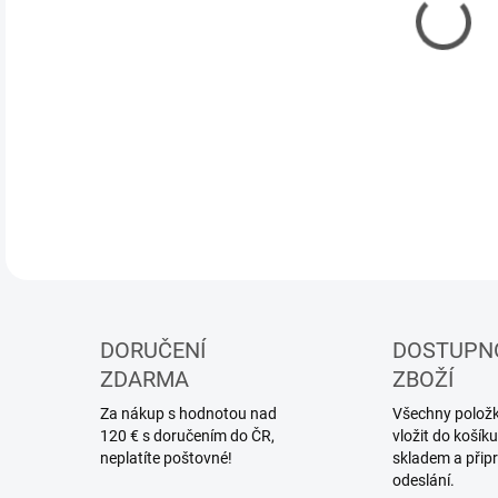
MOŽ
DETA
DORUČENÍ
DOSTUPN
ZDARMA
ZBOŽÍ
Za nákup s hodnotou nad
Všechny položky
120 € s doručením do ČR,
vložit do koší
neplatíte poštovné!
skladem a přip
odeslání.