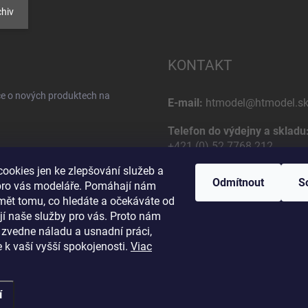
hiv
KONTAKT
ce o nových produktech na
E-mail:
htmodel@htmodel.s
Telefon do výdejny a skladu
+421 (0) 52 7768 212
ookies jen ke zlepšování služeb a
Poštovní / Odběrná adresa:
Odmítnout
S
pro vás modeláře. Pomáhají nám
HT model
mět tomu, co hledáte a očekáváte od
Na letisko 49
jí naše služby pro vás. Proto nám
osobných údajov
058 01 Poprad
 zvedne náladu a usnadní práci,
Slovenská Republika
 k vaší vyšší spokojenosti.
Viac
í
a.
Upravit nastavení cookies