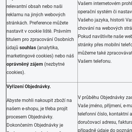
Vašem internetovém prohlí
relevantní obsah nebo naši
operační systém či nastav
reklamu na jiných webových
Vašeho jazyka, historii V
stránkách. Preference můžete
chování na webových str
nastavit v cookie liště. Právním
Pokud navštívíte naše we
titulem pro zpracování Osobních
stránky přes mobilní telef
údajů
souhlas
(analytika,
můžeme také zpracovávat
marketingové cookies) nebo náš
Vašem telefonu.
oprávněný zájem
(nezbytné
cookies).
Vyřízení Objednávky.
V průběhu Objednávky za
Abyste mohli nakoupit zboží na
Vaše jméno, příjmení, e-ma
našem e-shopu, je třeba projít
telefonní číslo, kontaktní 
procesem Objednávky.
doručovací adresu, faktur
Dokončením Objednávky je
případně údaje do pozná