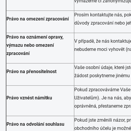
vymažeme či zanonymizuj
Prosím kontaktujte nás, po
Právo na omezení zpracování
důvody zpracování nebo je
Právo na oznámení opravy,
V případě, že nás kontaktuj
výmazu nebo omezení
nebudeme moci vyhovět (např
zpracování
Vaše osobní údaje, které js
Právo na přenositelnost
žádost poskytneme jinému 
Pokud zpracováváme Vaše ú
Právo vznést námitku
Uživatelům). Je na nás, ab
oprávněná, přestaneme zpr
Pokud jste změnili názor, p
Právo na odvolání souhlasu
obchodního účelu je možné 