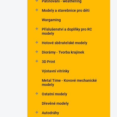
Patinování - weathering
a
n
Modely a stavebnice pro děti
e
Wargaming
l
Příslušenství a doplňky pro RC
modely
Hotové sběratelské modely
Diorámy - Tvorba krajinek
3D Print
Výstavní vitrínky
Metal Time - Kovové mechanické
modely
Ostatní modely
Dřevěné modely
Autodráhy