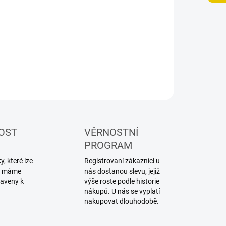
−
+
Přidat do košíku
ILNÍ INFORMACE
ZEPTAT SE
HLÍDAT
OST
VĚRNOSTNÍ
PROGRAM
, které lze
Registrovaní zákazníci u
ku máme
nás dostanou slevu, jejíž
raveny k
výše roste podle historie
nákupů. U nás se vyplatí
nakupovat dlouhodobě.