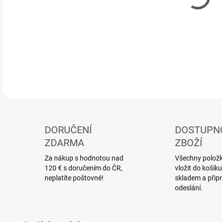
DETA
DORUČENÍ
DOSTUPN
ZDARMA
ZBOŽÍ
Za nákup s hodnotou nad
Všechny položky
120 € s doručením do ČR,
vložit do koší
neplatíte poštovné!
skladem a přip
odeslání.