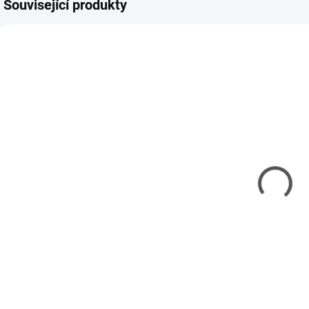
Související produkty
SHES-PKN6004
SHES-PKN6005
MOMENTÁLNĚ
SKLADEM
NEDOSTUPNÉ
(4 KS)
Řezací
Řezací
podložka A4
podložka A5
ř
206 Kč
138 Kč
167 Kč bez DPH
112 Kč bez DPH
1
Detail
Do košíku