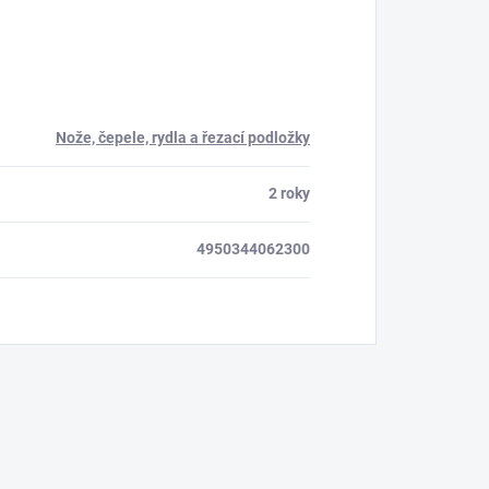
Nože, čepele, rydla a řezací podložky
2 roky
4950344062300