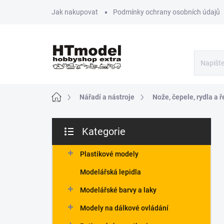
Přejít
Jak nakupovat
Podmínky ochrany osobních údajů
na
obsah
Domů
Nářadí a nástroje
Nože, čepele, rydla a 
P
Kategorie
o
Přeskočit
s
kategorie
t
Plastikové modely
r
Modelářská lepidla
a
n
Modelářské barvy a laky
n
Modely na dálkové ovládání
í
p