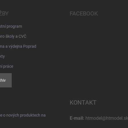
ŽBY
FACEBOOK
stní program
pro školy a CVČ
na a výdejna Poprad
kty
ní práce
hiv
KONTAKT
ce o nových produktech na
E-mail:
htmodel@htmodel.s