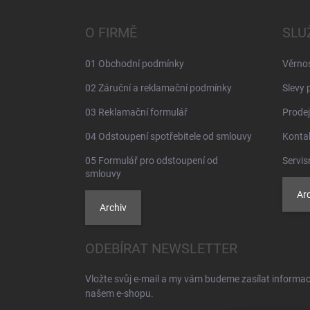
p
a
O FIRMĚ
SLU
t
í
01 Obchodní podmínky
Věrno
02 Záruční a reklamační podmínky
Slevy 
03 Reklamační formulář
Prodej
04 Odstoupení spotřebitele od smlouvy
Konta
05 Formulář pro odstoupení od
Servis
smlouvy
Arc
Archiv
ODEBÍRAT NEWSLETTER
Vložte svůj e-mail a my vám budeme zasílat informa
našem e-shopu.