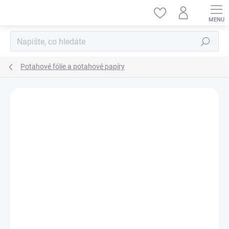
Přejít
na
obsah
Hledat
Potahové fólie a potahové papíry
ZNAČKA:
DUMAS