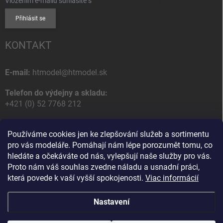
Vložením e-mailu súhlasíte s
podmienkami ochrany osobných údajov
Přihlásit se
KONTAKT
E-mail:
htmodel@htmodel.sk
Telefon do výdejny a skladu:
+421 (0) 52 7768 212
Poštovní / Odběrná adresa:
Používáme cookies jen ke zlepšování služeb a sortimentu
HT model
pro vás modeláře. Pomáhají nám lépe porozumět tomu, co
Na letisko 49
hledáte a očekáváte od nás, vylepšují naše služby pro vás.
058 01 Poprad
Proto nám váš souhlas zvedne náladu a usnadní práci,
Slovenská Republika
která povede k vaší vyšší spokojenosti.
Viac informácií
Nastavení
Copyright 2026
HT model
. Všechna práva vyhrazena.
Upravit nastavení