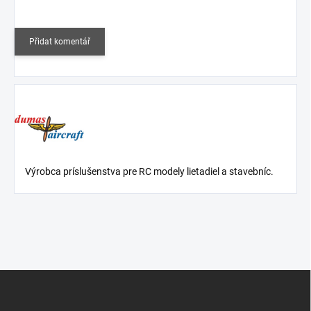
Přidat komentář
Výrobca príslušenstva pre RC modely lietadiel a stavebníc.
Z
á
p