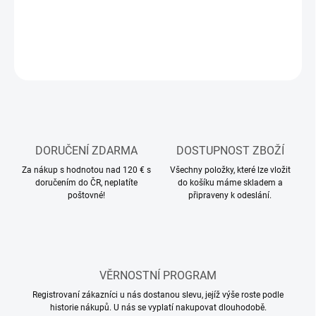
−
+
Přidat do košíku
ZEPTAT SE
HLÍDAT
DORUČENÍ ZDARMA
DOSTUPNOST ZBOŽÍ
Za nákup s hodnotou nad 120 € s
Všechny položky, které lze vložit
doručením do ČR, neplatíte
do košíku máme skladem a
poštovné!
připraveny k odeslání.
VĚRNOSTNÍ PROGRAM
Registrovaní zákazníci u nás dostanou slevu, jejíž výše roste podle
historie nákupů. U nás se vyplatí nakupovat dlouhodobě.