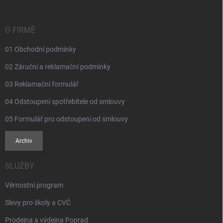
a
t
í
O FIRMĚ
01 Obchodní podmínky
02 Záruční a reklamační podmínky
03 Reklamační formulář
04 Odstoupení spotřebitele od smlouvy
05 Formulář pro odstoupení od smlouvy
Archiv
SLUŽBY
Věrnostní program
Slevy pro školy a CVČ
Prodejna a výdejna Poprad