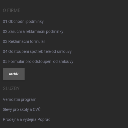
t
í
O FIRMĚ
01 Obchodní podmínky
02 Záruční a reklamační podmínky
03 Reklamační formulář
04 Odstoupení spotřebitele od smlouvy
05 Formulář pro odstoupení od smlouvy
Archiv
SLUŽBY
Věrnostní program
Slevy pro školy a CVČ
Prodejna a výdejna Poprad