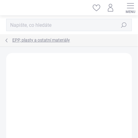
Přejít
na
obsah
Hledat
EPP, plasty a ostatní materiály
ZNAČKA:
TAMIYA