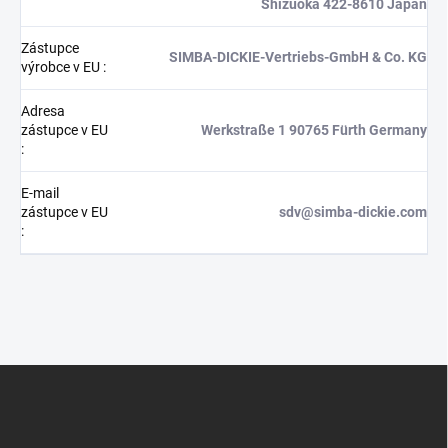
Shizuoka 422-8610 Japan
Zástupce
SIMBA-DICKIE-Vertriebs-GmbH & Co. KG
výrobce v EU
:
Adresa
zástupce v EU
Werkstraße 1 90765 Fürth Germany
:
E-mail
zástupce v EU
sdv@simba-dickie.com
:
Z
á
p
a