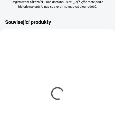
Registrovaní zákazníci u nás dostanou slevu, jejíž výše roste podle
historie nákupů. U nás se vyplatí nakupovat dlouhodobě.
Související produkty
SKLADEM
SKLADEM
(16 KS)
(60 KS)
Nůž modelářský s
Lepidlo Tamiya Cement
podložkou na řezání
so štetcom 40ml
337 Kč
85 Kč
274 Kč bez DPH
69 Kč bez DPH
Měrná
212,50 Kč / 100 ml
Do košíku