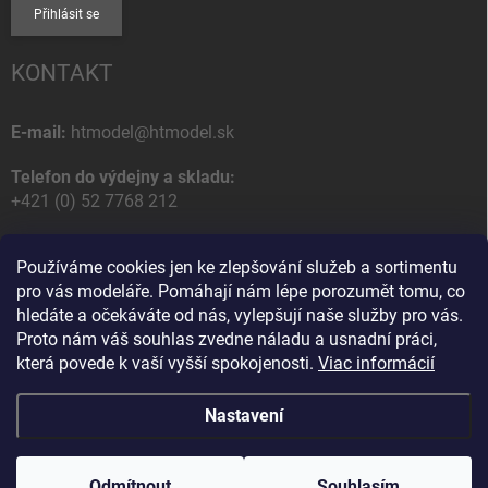
Přihlásit se
KONTAKT
E-mail:
htmodel@htmodel.sk
Telefon do výdejny a skladu:
+421 (0) 52 7768 212
Poštovní / Odběrná adresa:
Používáme cookies jen ke zlepšování služeb a sortimentu
HT model
pro vás modeláře. Pomáhají nám lépe porozumět tomu, co
Na letisko 49
hledáte a očekáváte od nás, vylepšují naše služby pro vás.
058 01 Poprad
Proto nám váš souhlas zvedne náladu a usnadní práci,
Slovenská Republika
která povede k vaší vyšší spokojenosti.
Viac informácií
Nastavení
Copyright 2026
HT model
. Všechna práva vyhrazena.
Upravit nastavení
cookies
Odmítnout
Souhlasím