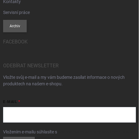
Kontakty
Servisní práce
Archiv
FACEBOOK
ODEBÍRAT NEWSLETTER
Vložte svůj e-mail a my vám budeme zasílat informace o nových
produktech na našem e-shopu.
E-MAIL
Vložením e-mailu súhlasíte s
podmienkami ochrany osobných údajov