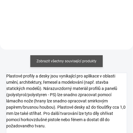
cena:
Do košíku
Zobrazit všechny související produkty
Plastové profily a desky jsou vynikající pro aplikace v oblasti
umění, architektury, řemesel a modelování (např. stavba
statických modelů). Nárazuvzdorný materiál profilů a panelů
(polystyrol/polystyren - PS) lze snadno zpracovat pomocí
lámacího nože (hrany lze snadno opracovat smirkovým
papírem/brusnou houbou). Plastové desky až do tloušťky cca 1,0
mm lze také stříhat. Pro další tvarování lze tyto díly ohřívat
pomocí horkovzdušné pistole nebo fénem a dostat díl do
požadovaného tvaru.