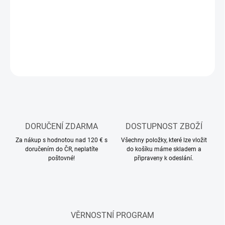
−
+
Přidat do košíku
DETAILNÍ INFORMACE
ZEPTAT SE
HLÍDAT
DORUČENÍ ZDARMA
DOSTUPNOST ZBOŽÍ
Za nákup s hodnotou nad 120 € s
Všechny položky, které lze vložit
doručením do ČR, neplatíte
do košíku máme skladem a
poštovné!
připraveny k odeslání.
VĚRNOSTNÍ PROGRAM