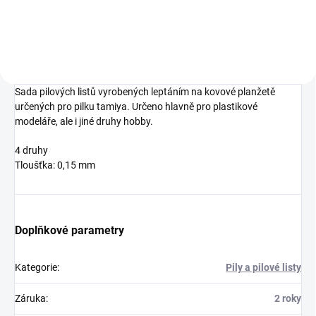
Sada pilových listů vyrobených leptáním na kovové planžetě
určených pro pilku tamiya. Určeno hlavně pro plastikové
modeláře, ale i jiné druhy hobby.
4 druhy
Tloušťka: 0,15 mm
Doplňkové parametry
Kategorie
:
Pily a pilové listy
Záruka
:
2 roky