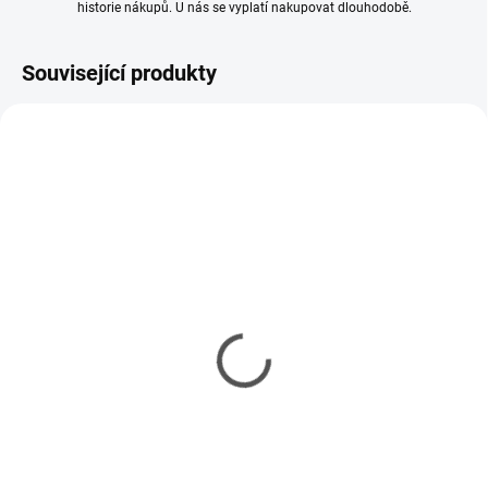
historie nákupů. U nás se vyplatí nakupovat dlouhodobě.
Související produkty
SKLADEM
SKLADEM
(1 KS)
(3 KS)
Modelářský nůž Tamiya
Řezací podložka Tamiya
se zesílenou rukojetí + 4
Alpha A4 modrá
čepele
294 Kč
628 Kč
239 Kč bez DPH
511 Kč bez DPH
Do košíku
Do košíku