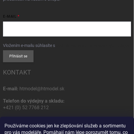
E-MAIL
Vložením e-mailu súhlasíte s
podmienkami ochrany osobných údajov
Přihlásit se
KONTAKT
E-mail:
htmodel@htmodel.sk
Telefon do výdejny a skladu:
+421 (0) 52 7768 212
Poštovní / Odběrná adresa:
Používáme cookies jen ke zlepšování služeb a sortimentu
HT model
pro vás modeláře. Pomáhají nám lépe porozumět tomu, co
Na letisko 49