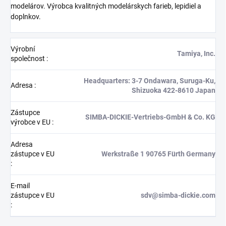
modelárov. Výrobca kvalitných modelárskych farieb, lepidiel a
doplnkov.
Výrobní
Tamiya, Inc.
společnost
:
Headquarters: 3-7 Ondawara, Suruga-Ku,
Adresa
:
Shizuoka 422-8610 Japan
Zástupce
SIMBA-DICKIE-Vertriebs-GmbH & Co. KG
výrobce v EU
:
Adresa
zástupce v EU
Werkstraße 1 90765 Fürth Germany
:
E-mail
zástupce v EU
sdv@simba-dickie.com
: