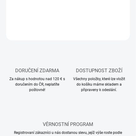
DETAILNÍ INFORMACE
ZEPTAT SE
HLÍDAT
DORUČENÍ ZDARMA
DOSTUPNOST ZBOŽÍ
Za nákup s hodnotou nad 120 € s
Všechny položky, které lze vložit
doručením do ČR, neplatíte
do košíku máme skladem a
poštovné!
připraveny k odeslání.
VĚRNOSTNÍ PROGRAM
Registrovaní zákazníci u nás dostanou slevu, jejíž výše roste podle