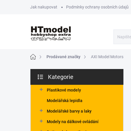
Přejít
Jak nakupovat
Podmínky ochrany osobních údajů
na
obsah
Domů
Prodávané značky
AXI Model Motors
P
Kategorie
o
Přeskočit
s
kategorie
t
Plastikové modely
r
Modelářská lepidla
a
n
Modelářské barvy a laky
n
Modely na dálkové ovládání
í
p