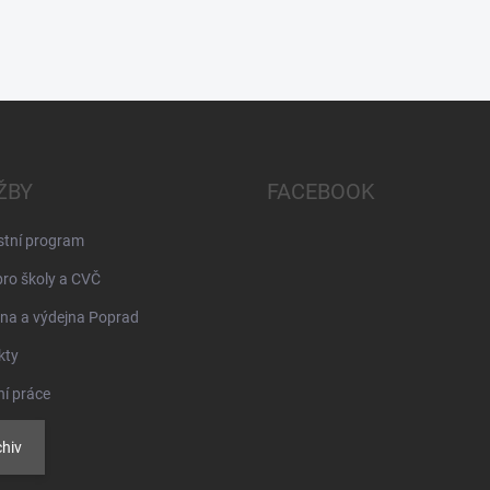
ŽBY
FACEBOOK
stní program
pro školy a CVČ
na a výdejna Poprad
kty
ní práce
hiv