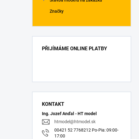
Stavba modelů na zakázku
Značky
PŘIJÍMÁME ONLINE PLATBY
KONTAKT
Ing. Jozef Anďal - HT model
htmodel
@
htmodel.sk
00421 52 7768212 Po-Pia: 09:00-
17:00