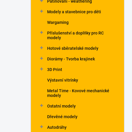
Patinování - weathering
a
n
Modely a stavebnice pro děti
e
Wargaming
l
Příslušenství a doplňky pro RC
modely
Hotové sběratelské modely
Diorámy - Tvorba krajinek
3D Print
Výstavní vitrínky
Metal Time - Kovové mechanické
modely
Ostatní modely
Dřevěné modely
Autodráhy