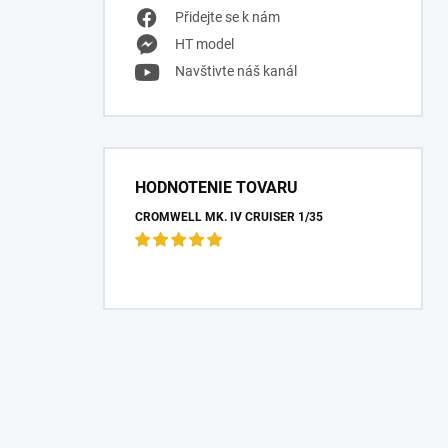
Přidejte se k nám
HT model
Navštivte náš kanál
HODNOTENIE TOVARU
CROMWELL MK. IV CRUISER 1/35