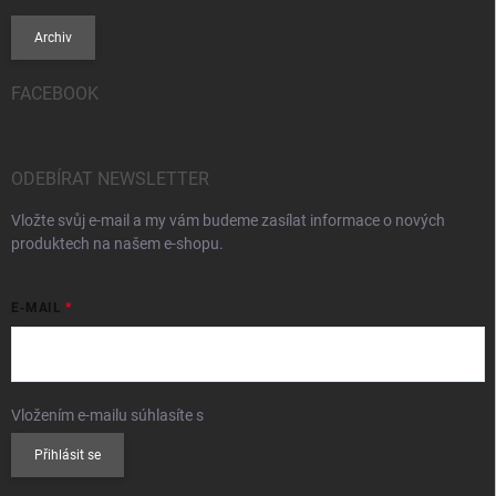
Archiv
FACEBOOK
ODEBÍRAT NEWSLETTER
Vložte svůj e-mail a my vám budeme zasílat informace o nových
produktech na našem e-shopu.
E-MAIL
Vložením e-mailu súhlasíte s
podmienkami ochrany osobných údajov
Přihlásit se