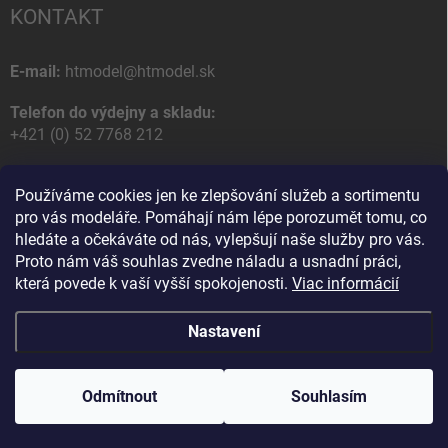
KONTAKT
E-mail:
htmodel@htmodel.sk
Telefon do výdejny a skladu:
+421 (0) 52 7768 212
Poštovní / Odběrná adresa:
Používáme cookies jen ke zlepšování služeb a sortimentu
HT model
pro vás modeláře. Pomáhají nám lépe porozumět tomu, co
Na letisko 49
hledáte a očekáváte od nás, vylepšují naše služby pro vás.
058 01 Poprad
Proto nám váš souhlas zvedne náladu a usnadní práci,
Slovenská Republika
která povede k vaší vyšší spokojenosti.
Viac informácií
Nastavení
Copyright 2026
HT model
. Všechna práva vyhrazena.
Upravit nastavení
cookies
Odmítnout
Souhlasím
Vytvořil Shoptet