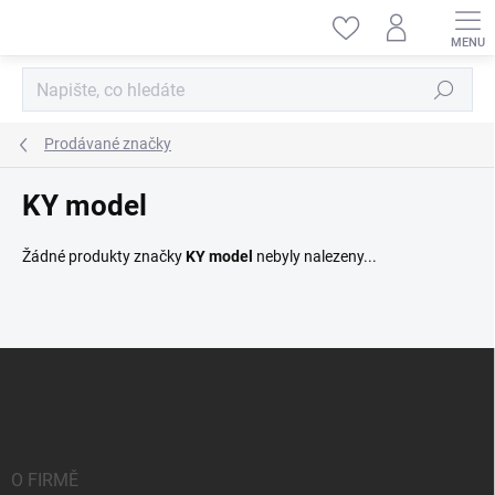
Přejít
na
obsah
Hledat
Prodávané značky
KY model
Žádné produkty značky
KY model
nebyly nalezeny...
Z
á
p
a
t
í
O FIRMĚ