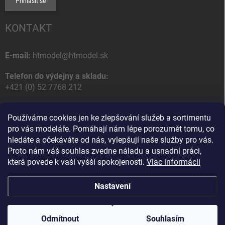
Přihlásit se
KONTAKT
E-mail:
htmodel@htmodel.sk
Telefon do výdejny a skladu:
+421 (0) 52 7768 212
Poštovní / Odběrná adresa:
Používáme cookies jen ke zlepšování služeb a sortimentu
HT model
pro vás modeláře. Pomáhají nám lépe porozumět tomu, co
Na letisko 49
hledáte a očekáváte od nás, vylepšují naše služby pro vás.
058 01 Poprad
Proto nám váš souhlas zvedne náladu a usnadní práci,
Slovenská Republika
která povede k vaší vyšší spokojenosti.
Viac informácií
Nastavení
Copyright 2026
HT model
. Všechna práva vyhrazena.
Upravit nastavení
cookies
Odmítnout
Souhlasím