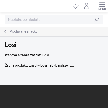
Přejít
na
obsah
Hledat
Prodávané značky
Losi
Webová stránka značky:
Losi
Žádné produkty značky
Losi
nebyly nalezeny...
Z
á
p
a