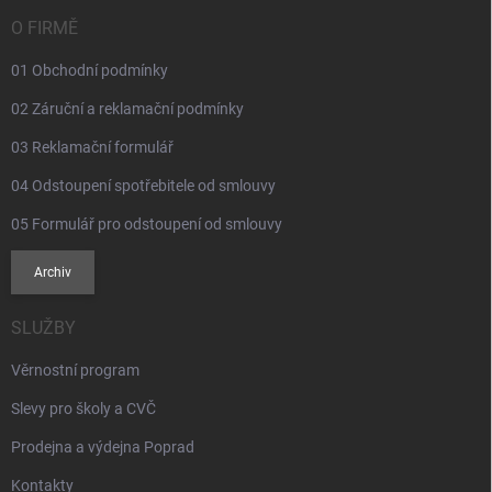
t
í
O FIRMĚ
01 Obchodní podmínky
02 Záruční a reklamační podmínky
03 Reklamační formulář
04 Odstoupení spotřebitele od smlouvy
05 Formulář pro odstoupení od smlouvy
Archiv
SLUŽBY
Věrnostní program
Slevy pro školy a CVČ
Prodejna a výdejna Poprad
Kontakty