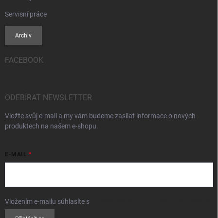
Servisní práce
Archiv
FACEBOOK
ODEBÍRAT NEWSLETTER
Vložte svůj e-mail a my vám budeme zasílat informace o nových
produktech na našem e-shopu.
E-MAIL
Vložením e-mailu súhlasíte s
podmienkami ochrany osobných údajov