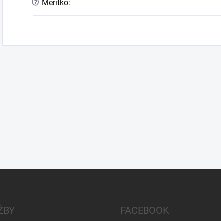
?
Měřítko
:
ŽBY
FACEBOOK