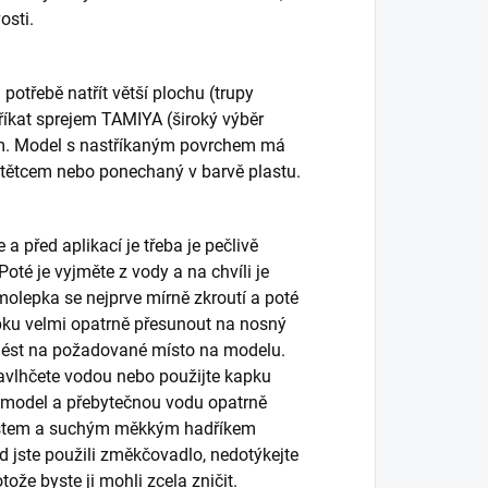
osti.
otřebě natřít větší plochu (trupy
tříkat sprejem TAMIYA (široký výběr
em. Model s nastříkaným povrchem má
štětcem nebo ponechaný v barvě plastu.
 před aplikací je třeba je pečlivě
oté je vyjměte z vody a na chvíli je
molepka se nejprve mírně zkroutí a poté
pku velmi opatrně přesunout na nosný
enést na požadované místo na modelu.
avlhčete vodou nebo použijte kapku
model a přebytečnou vodu opatrně
Prstem a suchým měkkým hadříkem
d jste použili změkčovadlo, nedotýkejte
že byste ji mohli zcela zničit.