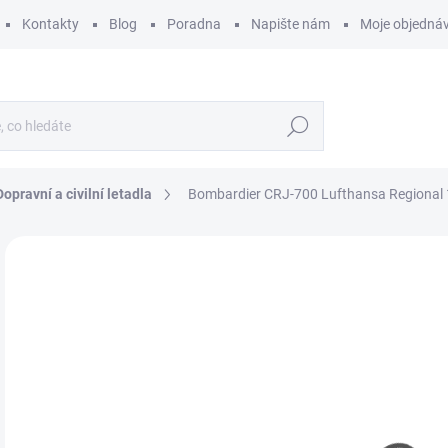
Kontakty
Blog
Poradna
Napište nám
Moje objedná
Hledat
Dopravní a civilní letadla
Bombardier CRJ-700 Lufthansa Regional
ZNAČKA:
BIG PLANES KITS
9
733
Měr
SK
cena
MŮŽ
DO:
11.
MOŽ