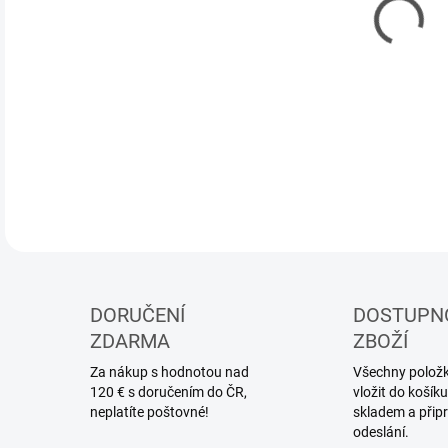
Stav
DETA
DORUČENÍ
DOSTUPN
ZDARMA
ZBOŽÍ
Za nákup s hodnotou nad
Všechny položky
120 € s doručením do ČR,
vložit do koší
neplatíte poštovné!
skladem a přip
odeslání.