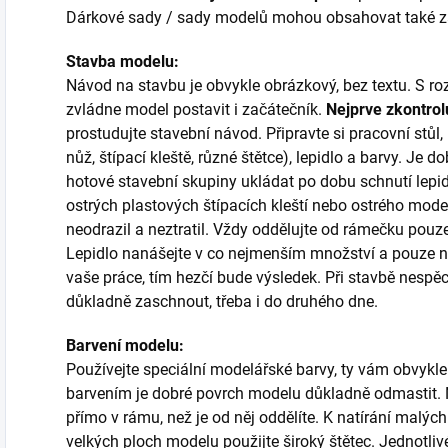
Dárkové sady / sady modelů mohou obsahovat také zákl
Stavba modelu:
Návod na stavbu je obvykle obrázkový, bez textu. S
zvládne model postavit i začátečník.
Nejprve zkontrol
prostudujte stavební návod. Připravte si pracovní stůl
nůž, štípací kleště, různé štětce), lepidlo a barvy. Je do
hotové stavební skupiny ukládat po dobu schnutí lepi
ostrých plastových štípacích kleští nebo ostrého mode
neodrazil a neztratil. Vždy oddělujte od rámečku pouze 
Lepidlo nanášejte v co nejmenším množství a pouze na
vaše práce, tím hezčí bude výsledek. Při stavbě nespěch
důkladně zaschnout, třeba i do druhého dne.
Barvení modelu:
Používejte speciální modelářské barvy, ty vám obvykle
barvením je dobré povrch modelu důkladně odmastit. N
přímo v rámu, než je od něj oddělíte. K natírání malých 
velkých ploch modelu použijte široký štětec. Jednotli