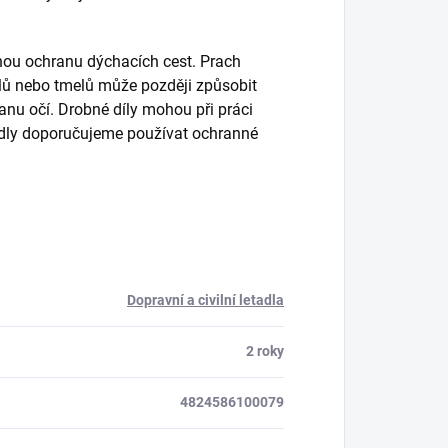
inou ochranu dýchacích cest. Prach
 dílů nebo tmelů může později způsobit
nu očí. Drobné díly mohou při práci
edidly doporučujeme používat ochranné
Dopravní a civilní letadla
2 roky
4824586100079