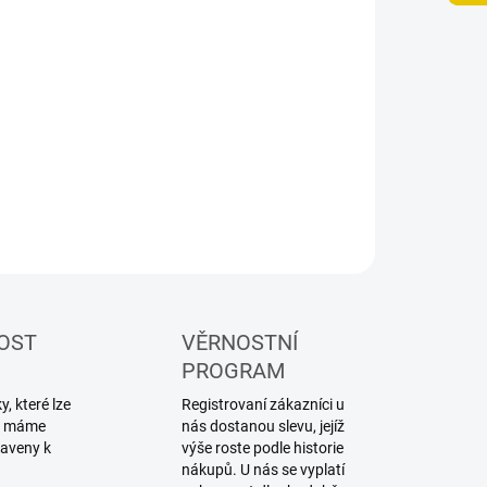
−
+
Přidat do košíku
ebnice plastového modelu letadla
ILNÍ INFORMACE
ZEPTAT SE
HLÍDAT
OST
VĚRNOSTNÍ
PROGRAM
, které lze
Registrovaní zákazníci u
ku máme
nás dostanou slevu, jejíž
raveny k
výše roste podle historie
nákupů. U nás se vyplatí