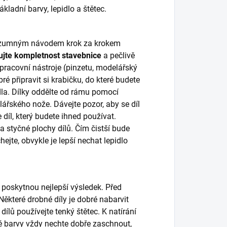
adní barvy, lepidlo a štětec.
 rozumným návodem krok za krokem
ujte kompletnost stavebnice
a pečlivě
, pracovní nástroje (pinzetu, modelářský
bré připravit si krabičku, do které budete
dla. Dílky oddělte od rámu pomocí
lářského nože. Dávejte pozor, aby se díl
díl, který budete ihned používat.
 styčné plochy dílů. Čím čistší bude
ejte, obvykle je lepší nechat lepidlo
 poskytnou nejlepší výsledek. Před
ěkteré drobné díly je dobré nabarvit
dílů používejte tenký štětec. K natírání
vé barvy vždy nechte dobře zaschnout,