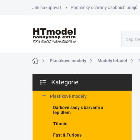
Přejít
Jak nakupovat
Podmínky ochrany osobních údajů
na
obsah
Domů
Plastikové modely
Modely letadel
P
Kategorie
o
Přeskočit
s
kategorie
t
Plastikové modely
r
Dárkové sady s barvami a
a
lepidlem
n
n
Titanic
í
Fast & Furious
p