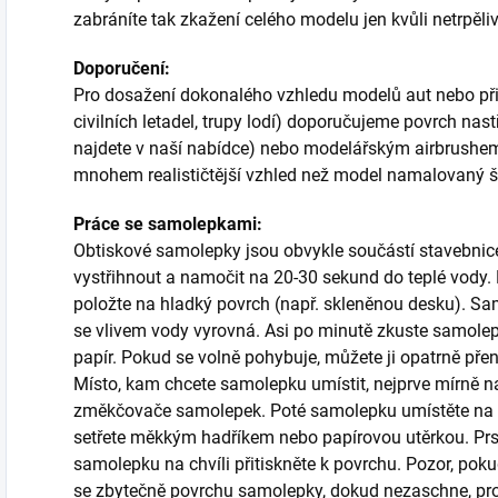
zabráníte tak zkažení celého modelu jen kvůli netrpěliv
Doporučení:
Pro dosažení dokonalého vzhledu modelů aut nebo při p
civilních letadel, trupy lodí) doporučujeme povrch nas
najdete v naší nabídce) nebo modelářským airbrush
mnohem realističtější vzhled než model namalovaný 
Práce se samolepkami:
Obtiskové samolepky jsou obvykle součástí stavebnice a
vystřihnout a namočit na 20-30 sekund do teplé vody. P
položte na hladký povrch (např. skleněnou desku). Sa
se vlivem vody vyrovná. Asi po minutě zkuste samole
papír. Pokud se volně pohybuje, můžete ji opatrně př
Místo, kam chcete samolepku umístit, nejprve mírně n
změkčovače samolepek. Poté samolepku umístěte na 
setřete měkkým hadříkem nebo papírovou utěrkou. 
samolepku na chvíli přitiskněte k povrchu. Pozor, poku
se zbytečně povrchu samolepky, dokud nezaschne, proto