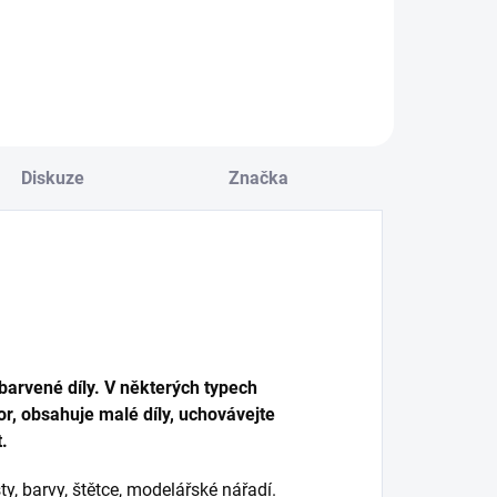
Do košíku
Detail
Diskuze
Značka
arvené díly. V některých typech
r, obsahuje malé díly, uchovávejte
.
y, barvy, štětce, modelářské nářadí.